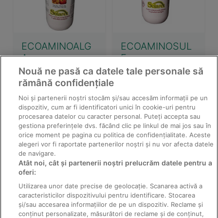
ECOAMINOALG
ECOAMINOSUL
A
F
Nouă ne pasă ca datele tale personale să
rămână confidențiale
Noi și partenerii noștri stocăm și/sau accesăm informații pe un
dispozitiv, cum ar fi identificatori unici în cookie-uri pentru
procesarea datelor cu caracter personal. Puteți accepta sau
gestiona preferințele dvs. făcând clic pe linkul de mai jos sau în
orice moment pe pagina cu politica de confidențialitate. Aceste
alegeri vor fi raportate partenerilor noștri și nu vor afecta datele
de navigare.
Atât noi, cât și partenerii noștri prelucrăm datele pentru a
oferi:
Utilizarea unor date precise de geolocație. Scanarea activă a
ECONEMAPLUS
caracteristicilor dispozitivului pentru identificare. Stocarea
și/sau accesarea informațiilor de pe un dispozitiv. Reclame și
conținut personalizate, măsurători de reclame și de conținut,