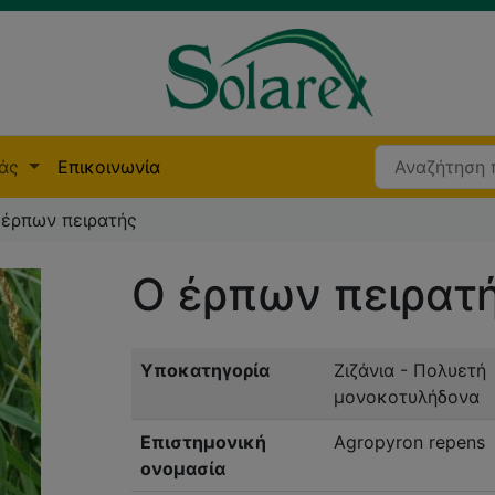
μάς
Επικοινωνία
 έρπων πειρατής
Ο έρπων πειρατ
Υποκατηγορία
Ζιζάνια - Πολυετή
μονοκοτυλήδονα
Επιστημονική
Agropyron repens
ονομασία