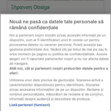
Ξήρανση Obsiga
Nouă ne pasă ca datele tale personale să
rămână confidențiale
Noi și partenerii noștri stocăm și/sau accesăm informații pe un
dispozitiv, cum ar fi identificatori unici în cookie-uri pentru
procesarea datelor cu caracter personal. Puteți accepta sau
gestiona preferințele dvs. făcând clic pe linkul de mai jos sau în
orice moment pe pagina cu politica de confidențialitate. Aceste
alegeri vor fi raportate partenerilor noștri și nu vor afecta datele
de navigare.
Atât noi, cât și partenerii noștri prelucrăm datele pentru a
Το σκαθάρι του Κολοράντο
oferi:
Utilizarea unor date precise de geolocație. Scanarea activă a
caracteristicilor dispozitivului pentru identificare. Stocarea
și/sau accesarea informațiilor de pe un dispozitiv. Reclame și
conținut personalizate, măsurători de reclame și de conținut,
informații despre audiență și dezvoltare de produse.
Listă parteneri (furnizori)
© 2011-2026 Solarex - κατασκευαστής διανομέας