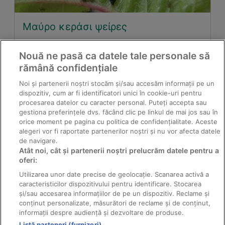
Μαύρο κεράσι ψείρες
Nouă ne pasă ca datele tale personale să
rămână confidențiale
Noi și partenerii noștri stocăm și/sau accesăm informații pe un
dispozitiv, cum ar fi identificatori unici în cookie-uri pentru
procesarea datelor cu caracter personal. Puteți accepta sau
gestiona preferințele dvs. făcând clic pe linkul de mai jos sau în
orice moment pe pagina cu politica de confidențialitate. Aceste
alegeri vor fi raportate partenerilor noștri și nu vor afecta datele
de navigare.
Atât noi, cât și partenerii noștri prelucrăm datele pentru a
Γρασίδι με γένια
oferi:
Utilizarea unor date precise de geolocație. Scanarea activă a
caracteristicilor dispozitivului pentru identificare. Stocarea
și/sau accesarea informațiilor de pe un dispozitiv. Reclame și
conținut personalizate, măsurători de reclame și de conținut,
informații despre audiență și dezvoltare de produse.
Listă parteneri (furnizori)