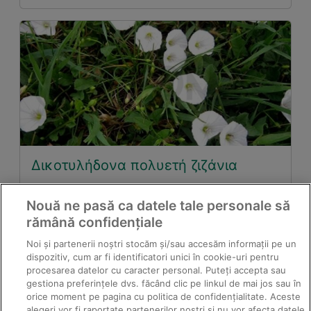
Δικοτυλήδονα πολυετή ζιζάνια
Nouă ne pasă ca datele tale personale să
rămână confidențiale
Noi și partenerii noștri stocăm și/sau accesăm informații pe un
dispozitiv, cum ar fi identificatori unici în cookie-uri pentru
procesarea datelor cu caracter personal. Puteți accepta sau
gestiona preferințele dvs. făcând clic pe linkul de mai jos sau în
orice moment pe pagina cu politica de confidențialitate. Aceste
alegeri vor fi raportate partenerilor noștri și nu vor afecta datele