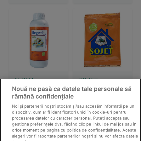
ALPHA
SOJET
REGEMES
Nouă ne pasă ca datele tale personale să
rămână confidențiale
Noi și partenerii noștri stocăm și/sau accesăm informații pe un
dispozitiv, cum ar fi identificatori unici în cookie-uri pentru
procesarea datelor cu caracter personal. Puteți accepta sau
gestiona preferințele dvs. făcând clic pe linkul de mai jos sau în
orice moment pe pagina cu politica de confidențialitate. Aceste
alegeri vor fi raportate partenerilor noștri și nu vor afecta datele