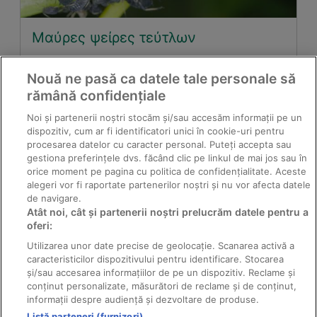
Μαύρες ψείρες τεύτλων
Nouă ne pasă ca datele tale personale să
rămână confidențiale
Noi și partenerii noștri stocăm și/sau accesăm informații pe un
dispozitiv, cum ar fi identificatori unici în cookie-uri pentru
procesarea datelor cu caracter personal. Puteți accepta sau
gestiona preferințele dvs. făcând clic pe linkul de mai jos sau în
orice moment pe pagina cu politica de confidențialitate. Aceste
alegeri vor fi raportate partenerilor noștri și nu vor afecta datele
de navigare.
Atât noi, cât și partenerii noștri prelucrăm datele pentru a
Κέρατο νηματώδης της πατάτας
oferi:
Utilizarea unor date precise de geolocație. Scanarea activă a
caracteristicilor dispozitivului pentru identificare. Stocarea
și/sau accesarea informațiilor de pe un dispozitiv. Reclame și
conținut personalizate, măsurători de reclame și de conținut,
informații despre audiență și dezvoltare de produse.
Listă parteneri (furnizori)