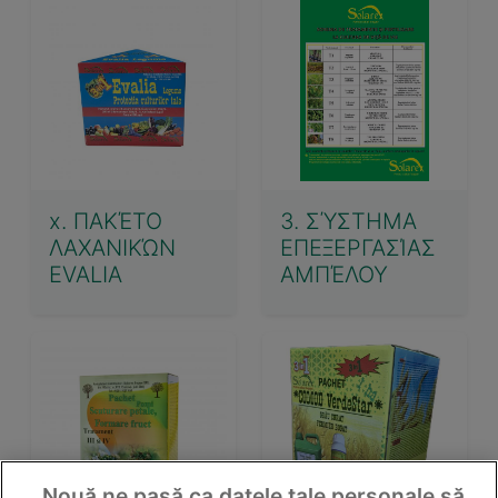
x. ΠΑΚΈΤΟ
3. ΣΎΣΤΗΜΑ
ΛΑΧΑΝΙΚΏΝ
ΕΠΕΞΕΡΓΑΣΊΑΣ
EVALIA
ΑΜΠΈΛΟΥ
Nouă ne pasă ca datele tale personale să