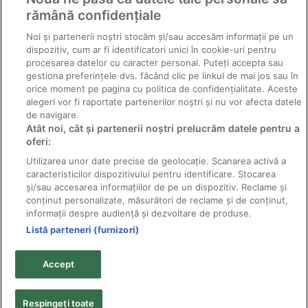
rămână confidențiale
Noi și partenerii noștri stocăm și/sau accesăm informații pe un
ΠΑΚΕΤΟ
x. STAR GREEN
dispozitiv, cum ar fi identificatori unici în cookie-uri pentru
ΕΠΕΞΕΡΓΑΣΙΑΣ
CONVENIENCE
procesarea datelor cu caracter personal. Puteți accepta sau
3 και 4 ΜΗΛΟ -
PACK -
gestiona preferințele dvs. făcând clic pe linkul de mai jos sau în
ΚΟΠΗ ΤΩΝ
ΚΑΘΑΡΌ ΣΙΤΆΡΙ,
orice moment pe pagina cu politica de confidențialitate. Aceste
alegeri vor fi raportate partenerilor noștri și nu vor afecta datele
ΠΕΤΑΛΙΩΝ,
ΠΛΟΎΣΙΟΣ
de navigare.
ΔΙΑΜΟΡΦΩΣΗ
ΑΓΡΌΤΗΣ
Atât noi, cât și partenerii noștri prelucrăm datele pentru a
ΦΡΑΓΜΑΤΩΝ
oferi:
Utilizarea unor date precise de geolocație. Scanarea activă a
caracteristicilor dispozitivului pentru identificare. Stocarea
și/sau accesarea informațiilor de pe un dispozitiv. Reclame și
conținut personalizate, măsurători de reclame și de conținut,
informații despre audiență și dezvoltare de produse.
Listă parteneri (furnizori)
© 2011-2026 Solarex - κατασκευαστής διανομέας
φυτοφαρμάκων; όλα τα δικαιώματα διατηρούνται.
Accept
Τα κείμενα και οι φωτογραφίες αποτελούν ιδιοκτησία
των κατόχων των πνευματικών δικαιωμάτων και δεν
επιτρέπεται η αναπαραγωγή τους χωρίς την έγγραφη
Respingeți toate