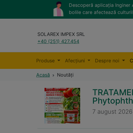
Descoperă aplicația Ingine
bolile care afectează culturil
SOLAREX IMPEX SRL
+40 (251) 427.454
Produse
Afecțiuni
Despre noi
C
Acasă
Noutăți
TRATAMEN
Phytophth
7 august 2026