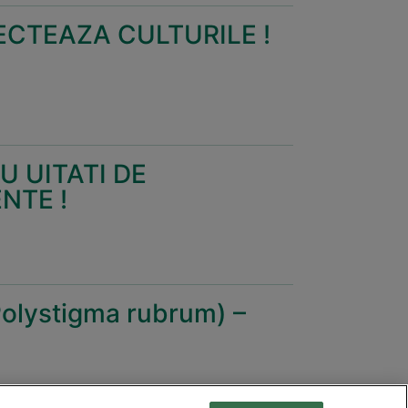
ECTEAZA CULTURILE !
 UITATI DE
NTE !
lystigma rubrum) –