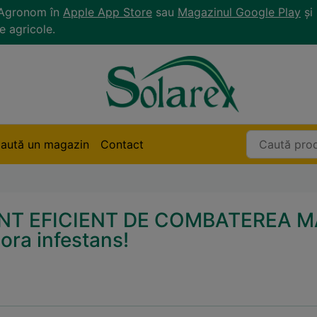
r Agronom în
Apple App Store
sau
Magazinul Google Play
și 
e agricole.
aută un magazin
Contact
T EFICIENT DE COMBATEREA MA
ora infestans!