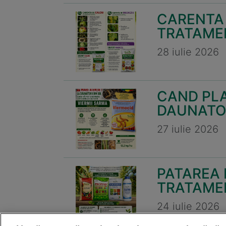
CARENTA 
TRATAMEN
28 iulie 2026
CAND PLA
DAUNATOR
27 iulie 2026
PATAREA 
TRATAMEN
24 iulie 2026