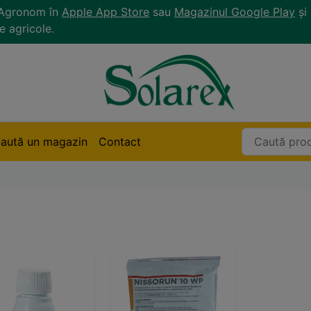
r Agronom în
Apple App Store
sau
Magazinul Google Play
și 
e agricole.
aută un magazin
Contact