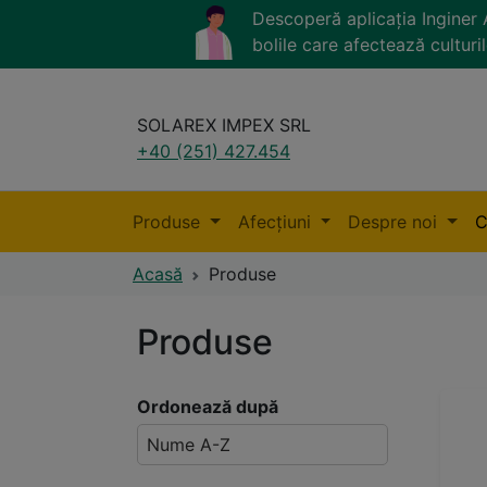
Descoperă aplicația Ingine
bolile care afectează culturil
SOLAREX IMPEX SRL
+40 (251) 427.454
Produse
Afecțiuni
Despre noi
C
Acasă
Produse
Produse
Ordonează după
Nume A-Z