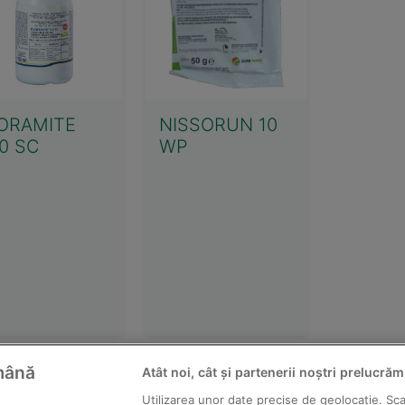
ORAMITE
NISSORUN 10
0 SC
WP
ămână
Atât noi, cât și partenerii noștri prelucrăm
2026 Solarex - distribuitor pesticide producător; toate drepturile re
Utilizarea unor date precise de geolocație. Scan