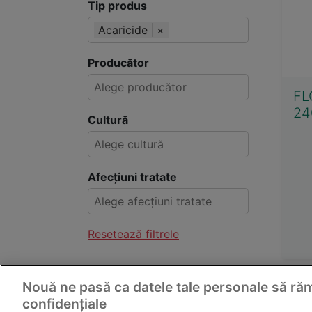
Tip produs
Acaricide
×
Producător
FL
24
Cultură
Afecțiuni tratate
Resetează filtrele
Nouă ne pasă ca datele tale personale să r
© 2011-
confidențiale