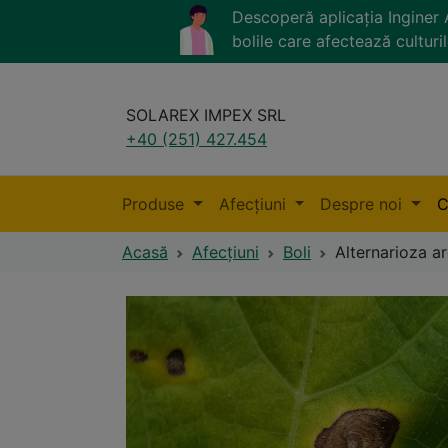
Descoperă aplicația Ingine
bolile care afectează culturil
SOLAREX IMPEX SRL
+40 (251) 427.454
Produse
Afecțiuni
Despre noi
C
Acasă
Afecțiuni
Boli
Alternarioza ar