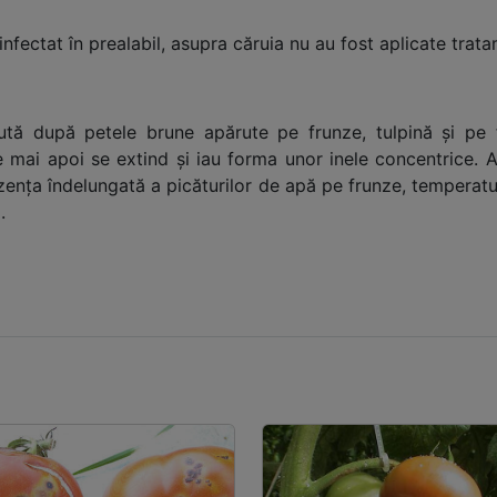
 infectat în prealabil, asupra căruia nu au fost aplicate tra
cută după petele brune apărute pe frunze, tulpină și pe f
mai apoi se extind și iau forma unor inele concentrice. A
zența îndelungată a picăturilor de apă pe frunze, temperaturi
ă.