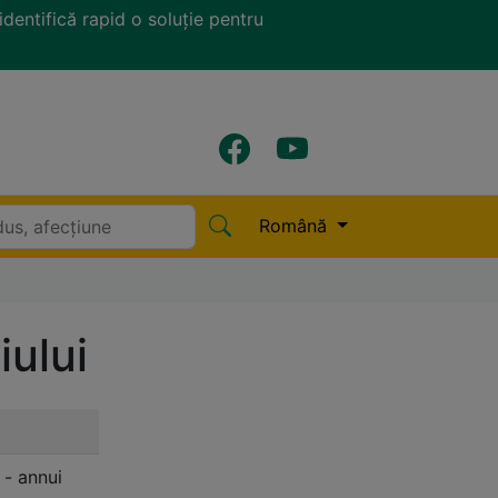
identifică rapid o soluție pentru
Română
iului
 - annui