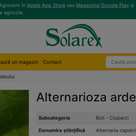
r Agronom în
Apple App Store
sau
Magazinul Google Play
și 
e agricole.
aută un magazin
Contact
deiului
Alternarioza arde
Subcategorie
Boli - Ciuperci
Denumire științifică
Alternaria capsici