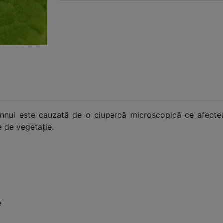
i-annui este cauzată de o ciupercă microscopică ce afect
le de vegetație.
e