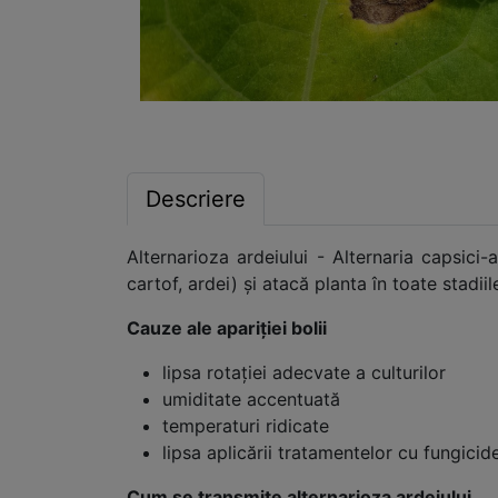
Descriere
Alternarioza ardeiului - Alternaria capsic
cartof, ardei) și atacă planta în toate stadii
Cauze ale apariției bolii
lipsa rotației adecvate a culturilor
umiditate accentuată
temperaturi ridicate
lipsa aplicării tratamentelor cu fungicid
Cum se transmite alternarioza ardeiului