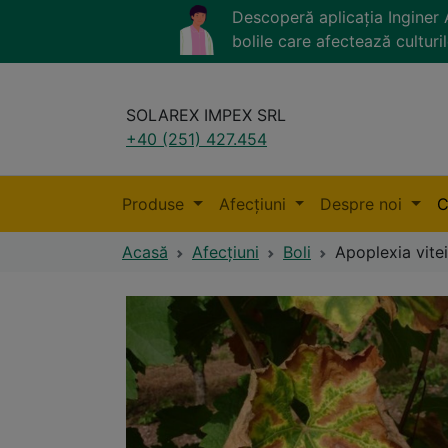
Descoperă aplicația Ingine
bolile care afectează culturil
SOLAREX IMPEX SRL
+40 (251) 427.454
Produse
Afecțiuni
Despre noi
C
Acasă
Afecțiuni
Boli
Apoplexia vitei