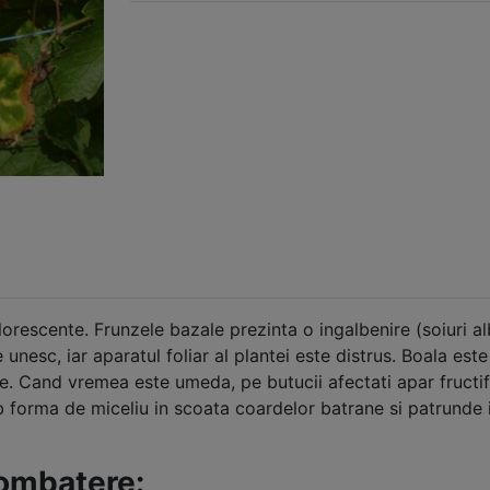
escente. Frunzele bazale prezinta o ingalbenire (soiuri albe
 unesc, iar aparatul foliar al plantei este distrus. Boala est
e. Cand vremea este umeda, pe butucii afectati apar fructifi
 forma de miceliu in scoata coardelor batrane si patrunde in
combatere: