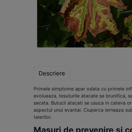
Descriere
Primele simptome apar odata cu primele inflor
evolueaza, tesuturile atacate se brunifica, se
seceta. Butucii atacati se usuca in cateva or
aspectul unui evantai. Ciuperca ierneaza sub
taierilor.
Masuri de prevenire si 