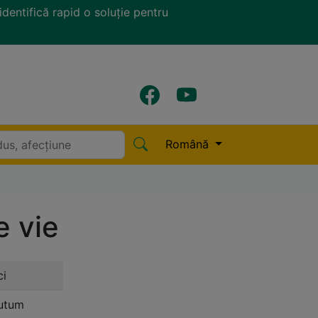
identifică rapid o soluție pentru
Română
e vie
ci
sutum