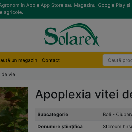
r Agronom în
Apple App Store
sau
Magazinul Google Play
și 
e agricole.
aută un magazin
Contact
 de vie
Apoplexia vitei d
Subcategorie
Boli - Ciuper
Denumire științifică
Stereum hir