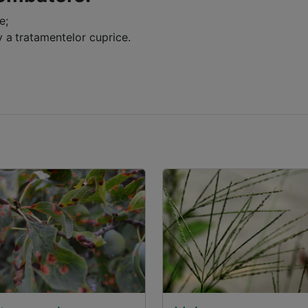
e;
v a
tratamentelor cuprice.