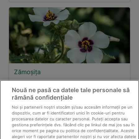
Zămoșița
Nouă ne pasă ca datele tale personale să
rămână confidențiale
Noi și partenerii noștri stocăm și/sau accesăm informații pe un
dispozitiv, cum ar fi identificatori unici în cookie-uri pentru
procesarea datelor cu caracter personal. Puteți accepta sau
gestiona preferințele dvs. făcând clic pe linkul de mai jos sau în
orice moment pe pagina cu politica de confidențialitate. Aceste
alegeri vor fi raportate partenerilor noștri și nu vor afecta datele