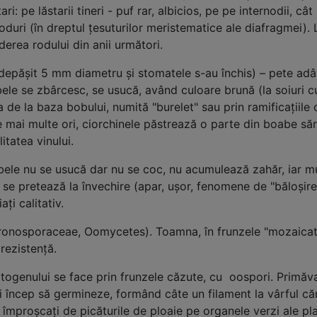
ri: pe lăstarii tineri - puf rar, albicios, pe pe internodii, câ
 noduri (în dreptul ţesuturilor meristematice ale diafragmei).
pierderea rodului din anii următori.
păşit 5 mm diametru şi stomatele s-au închis) – pete adânci
le se zbârcesc, se usucă, având culoare brună (la soiuri cu s
ţa de la baza bobului, numită "burelet" sau prin ramificaţiile
ele mai multe ori, ciorchinele păstrează o parte din boabe 
itatea vinului.
oabele nu se usucă dar nu se coc, nu acumulează zahăr, iar mu
u se pretează la învechire (apar, uşor, fenomene de "băloşire",
semenea, depreciaţi calitativ.
nosporaceae, Oomycetes). Toamna, în frunzele "mozaicate"
rezistenţă.
ogenului se face prin frunzele căzute, cu oospori. Primăva
i încep să germineze, formând câte un filament la vârful că
 împroşcaţi de picăturile de ploaie pe organele verzi ale pla