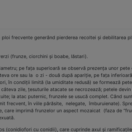
u ploi frecvente generând pierderea recoltei şi debilitarea pl
zi (frunze, ciorchini şi boabe, lăstari).
metru; pe faţa superioară se observă prezenţa unor pete g
teva ore sau la o zi - două după apariţie, pe faţa inferioară
Uneori, în condiţii limită (la umiditate redusă) se formează p
âteva zile, ţesuturile atacate se necrozează; petele devin b
ite; la atac puternic, frunzele se usucă complet. Când sunt 
it frecvent, în viile părăsite, nelegate, îmburuienate). Spr
e, care imprimă frunzelor un aspect mozaicat (faza de “fru
ţire sexuată.
cios (conidiofori cu conidii), care cuprinde axul şi ramificaţil