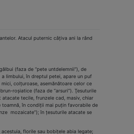
antelor. Atacul puternic câţiva ani la rând
ălbui (faza de “pete untdelemnii”), de
 a limbului, în dreptul petei, apare un puf
ete mici, colţuroase, asemănătoare celor ce
run-roşiatice (faza de “arsuri”). Ţesuturile
atacate tecile, frunzele cad, masiv, chiar
e toamnă, în condiţii mai puţin favorabile de
nze mozaicate”); în ţesuturile atacate se
e acestuia, florile sau bobiţele abia legate;