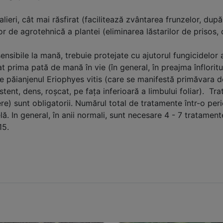
lieri, cât mai răsfirat (facilitează zvântarea frunzelor, după
 de agrotehnică a plantei (eliminarea lăstarilor de prisos, co
 sensibile la mană, trebuie protejate cu ajutorul fungicidelor
prima pată de mană în vie (în general, în preajma înfloritul
 păianjenul Eriophyes vitis (care se manifestă primăvara de 
stent, dens, roşcat, pe faţa inferioară a limbului foliar). Tra
ere) sunt obligatorii. Numărul total de tratamente într-o peri
ă. In general, în anii normali, sunt necesare 4 - 7 tratamente;
15.