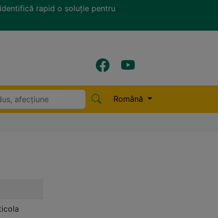
identifică rapid o soluție pentru
Română
icola