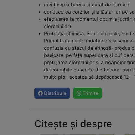
menţinerea terenului curat de buruieni
conducerea corzilor şi a lăstarilor pe spa
efectuarea la momentul optim a lucrărilor
ciorchinilor)
Protecţia chimică. Soiurile nobile, fiind
Primul tratament: îndată ce s-a semnalat 
confuzia cu atacul de erinoză, produs de
băşicare, pe faţa superioară şi puf persi
protejarea ciorchinilor şi a boabelor tin
de condiţiile concrete din fiecare parcel
multe ploi, acestea să depăşească 12 - 
Distribuie
Trimite
Citește și despre