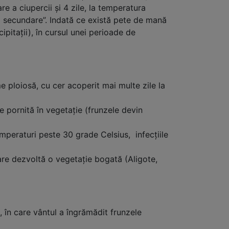
e a ciupercii şi 4 zile, la temperatura
i secundare”. Indată ce există pete de mană
cipitaţii), în cursul unei perioade de
 ploiosă, cu cer acoperit mai multe zile la
ie pornită în vegetaţie (frunzele devin
emperaturi peste 30 grade Celsius, infecţiile
care dezvoltă o vegetaţie bogată (Aligote,
, în care vântul a îngrămădit frunzele