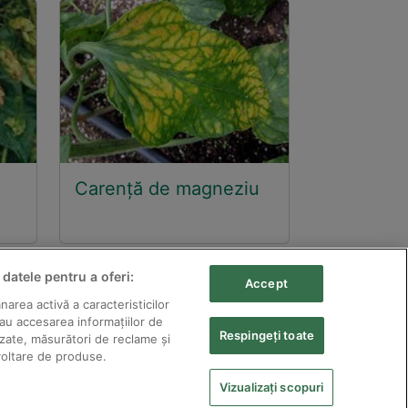
Carență de magneziu
 datele pentru a oferi:
Accept
area activă a caracteristicilor
sau accesarea informațiilor de
zervate.
Respingeți toate
izate, măsurători de reclame și
voltare de produse.
ordul scris al acestora.
te
Vizualizați scopuri