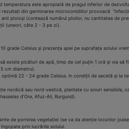
d temperatura este apropiată de pragul inferior de dezvoltar
 rezultaţi din germinarea microconidiilor provoacă “infecţi
In anii ploioşi (contează numărul ploilor, nu cantitatea de pre
infecţii (uneori, câte 2 - 3 pe zi).
0 grade Celsius şi prezenţa apei pe suprafaţa solului vreme
să existe picături de apă, timp de cel puţin 1 oră şi via să f
 5 cm diametru).
 optimă 22 - 24 grade Celsius. In condiţii de secetă şi la t
ţie nordică sau nord-vestică, plantate cu soiuri sensibile, 
asselas d'Ore, Afuz-Ali, Burgund).
inte de pornirea vegetaţiei (se va da atenţie locurilor joase
 îngopate prin lucrările solului.