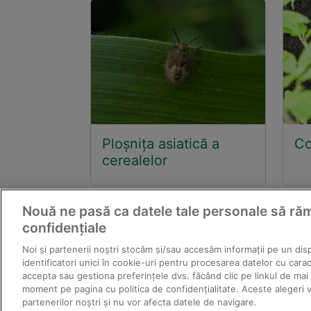
Ploșnița asiatică a
Co
cerealelor
Nouă ne pasă ca datele tale personale să r
confidențiale
Noi și partenerii noștri stocăm și/sau accesăm informații pe un disp
© 2011-
identificatori unici în cookie-uri pentru procesarea datelor cu cara
Textele şi fotografiile
accepta sau gestiona preferințele dvs. făcând clic pe linkul de mai 
P
moment pe pagina cu politica de confidențialitate. Aceste alegeri v
partenerilor noștri și nu vor afecta datele de navigare.