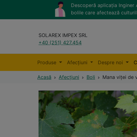
Descoperă aplicația Ingine
bolile care afectează culturil
SOLAREX IMPEX SRL
+40 (251) 427.454
Produse
Afecțiuni
Despre noi
C
Acasă
Afecțiuni
Boli
Mana viței de 