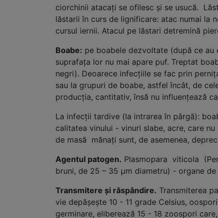
ciorchinii atacaţi se ofilesc şi se usucă. Lăsta
lăstarii în curs de lignificare: atac numai la
cursul iernii. Atacul pe lăstari detremină 
Boabe:
pe boabele dezvoltate (după ce au de
suprafaţa lor nu mai apare puf. Treptat boabe
negri). Deoarece infecţiile se fac prin perni
sau la grupuri de boabe, astfel încât, de c
producţia, cantitativ, însă nu influenţează cal
La infecţii tardive (la intrarea în pârgă): b
calitatea vinului - vinuri slabe, acre, care n
de masă mănaţi sunt, de a
Agentul patogen.
Plasmopara viticola (Pero
bruni, de 25 – 35 µm diametru) - organe de 
Transmitere şi răspândire.
Transmiterea pat
vie depăşeşte 10 - 11 grade Celsius, oospori
germinare, eliberează 15 - 18 zoospori care,