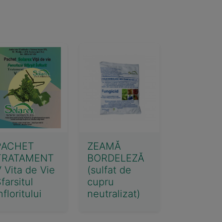
PACHET
ZEAMĂ
TRATAMENT
BORDELEZĂ
 Vita de Vie
(sulfat de
farsitul
cupru
nfloritului
neutralizat)