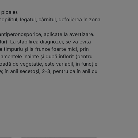
 ploaie).
pilitul, legatul, cârnitul, defolierea în zona
 antiperonosporice, aplicate la avertizare.
ui). La stabilirea diagnozei, se va evita
timpuriu şi la frunze foarte mici, prin
tamentele înainte şi după înflorit (pentru
oadă de vegetaţie, este variabil, în funcţie
 în anii secetoşi, 2-3, pentru ca în anii cu