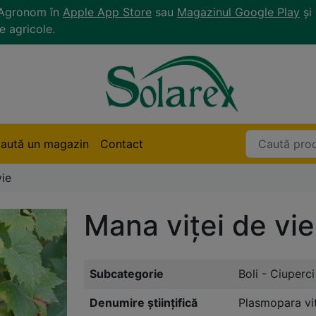
r Agronom în
Apple App Store
sau
Magazinul Google Play
și 
e agricole.
aută un magazin
Contact
vie
Mana viței de vie
Subcategorie
Boli - Ciuperci
Denumire științifică
Plasmopara vit