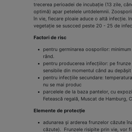
trecerea perioadei de incubaţie (13 zile, cân
optimă) apar petelele untdelemnii. Zoosporii
în vie, fiecare ploaie aduce o altă infecţie. 
vegetaţie se suscced peste 20 - 25 de 
Factori de risc
pentru germinarea oosporilor: minimum 1
rând.
pentru producerea infecţiilor: pe frunze 
sensibile din momentul când au depăşit
pentru infecţiile secundare: temperatura
nu se mai produc
parcelele de la baza pantelor, cu expozi
Fetească regală, Muscat de Hamburg, Ch
Elemente de protecţie
adunarea şi arderea frunzelor căzute îna
căzute). Frunzele risipite prin vie, vor fi