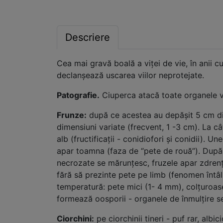
Descriere
Cea mai gravă boală a viţei de vie, în anii c
declanşează uscarea viilor neprotejate.
Patografie.
Ciuperca atacă toate organele ver
Frunze:
după ce acestea au depăşit 5 cm dia
dimensiuni variate (frecvent, 1 -3 cm). La câ
alb (fructificaţii - conidiofori şi conidii). 
apar toamna (faza de “pete de rouă”). După c
necrozate se mărunţesc, fruzele apar zdrenţu
fără să prezinte pete pe limb (fenomen întâln
temperatură: pete mici (1- 4 mm), colţuroas
formează oosporii - organele de înmul
Ciorchini:
pe ciorchinii tineri - puf rar, albi