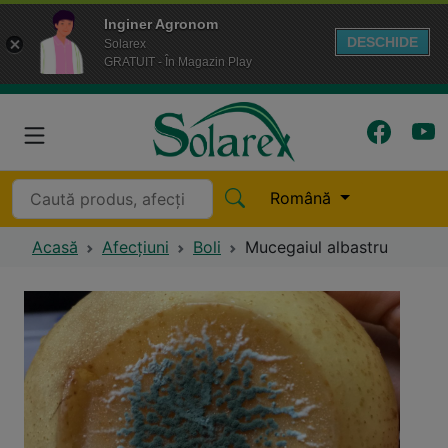
Inginer Agronom
DESCHIDE
Solarex
GRATUIT - În Magazin Play
Română
Acasă
Afecțiuni
Boli
Mucegaiul albastru