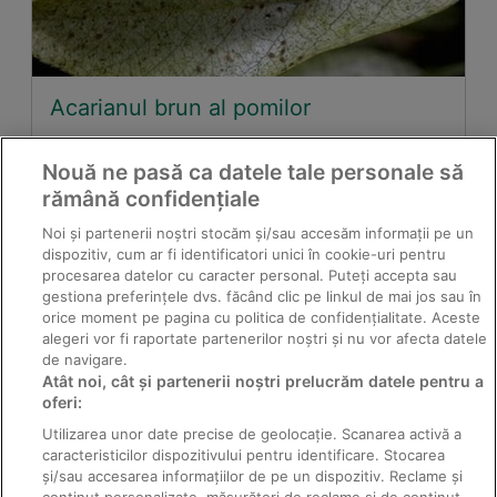
Acarianul brun al pomilor
Nouă ne pasă ca datele tale personale să
rămână confidențiale
Noi și partenerii noștri stocăm și/sau accesăm informații pe un
dispozitiv, cum ar fi identificatori unici în cookie-uri pentru
procesarea datelor cu caracter personal. Puteți accepta sau
gestiona preferințele dvs. făcând clic pe linkul de mai jos sau în
orice moment pe pagina cu politica de confidențialitate. Aceste
alegeri vor fi raportate partenerilor noștri și nu vor afecta datele
de navigare.
Atât noi, cât și partenerii noștri prelucrăm datele pentru a
Cărăbușul de stepă al cerealelor
oferi:
Utilizarea unor date precise de geolocație. Scanarea activă a
caracteristicilor dispozitivului pentru identificare. Stocarea
și/sau accesarea informațiilor de pe un dispozitiv. Reclame și