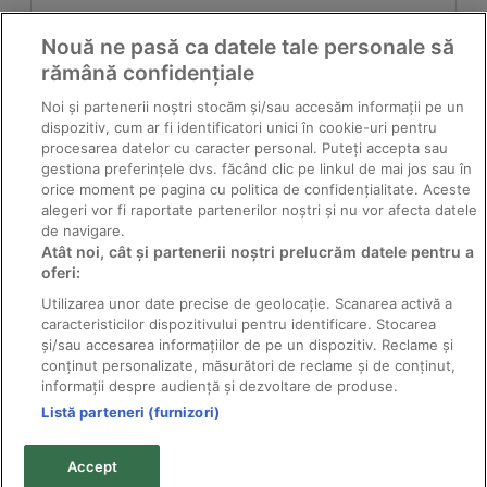
Nouă ne pasă ca datele tale personale să
rămână confidențiale
Noi și partenerii noștri stocăm și/sau accesăm informații pe un
dispozitiv, cum ar fi identificatori unici în cookie-uri pentru
procesarea datelor cu caracter personal. Puteți accepta sau
gestiona preferințele dvs. făcând clic pe linkul de mai jos sau în
orice moment pe pagina cu politica de confidențialitate. Aceste
alegeri vor fi raportate partenerilor noștri și nu vor afecta datele
de navigare.
Atât noi, cât și partenerii noștri prelucrăm datele pentru a
Pătarea roșie
oferi:
Utilizarea unor date precise de geolocație. Scanarea activă a
caracteristicilor dispozitivului pentru identificare. Stocarea
și/sau accesarea informațiilor de pe un dispozitiv. Reclame și
conținut personalizate, măsurători de reclame și de conținut,
informații despre audiență și dezvoltare de produse.
Listă parteneri (furnizori)
© 2011-2026 Solarex - distribuitor pesticide producător;
toate drepturile rezervate.
Accept
Textele şi fotografiile sunt proprietatea titularilor de