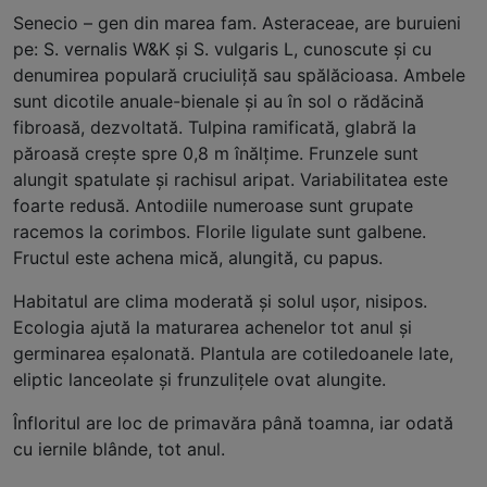
Senecio – gen din marea fam. Asteraceae, are buruieni
pe: S. vernalis W&K şi S. vulgaris L, cunoscute și cu
denumirea populară cruciuliță sau spălăcioasa. Ambele
sunt dicotile anuale-bienale şi au în sol o rădăcină
fibroasă, dezvoltată. Tulpina ramificată, glabră la
păroasă creşte spre 0,8 m înălţime. Frunzele sunt
alungit spatulate şi rachisul aripat. Variabilitatea este
foarte redusă. Antodiile numeroase sunt grupate
racemos la corimbos. Florile ligulate sunt galbene.
Fructul este achena mică, alungită, cu papus.
Habitatul are clima moderată şi solul uşor, nisipos.
Ecologia ajută la maturarea achenelor tot anul şi
germinarea eşalonată. Plantula are cotiledoanele late,
eliptic lanceolate şi frunzuliţele ovat alungite.
Înfloritul are loc de primavăra până toamna, iar odată
cu iernile blânde, tot anul.