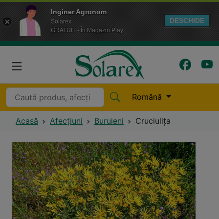
Inginer Agronom
DESCHIDE
Solarex
GRATUIT - În Magazin Play
Română
Acasă
Afecțiuni
Buruieni
Cruciulița