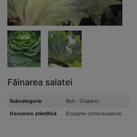
Făinarea salatei
Subcategorie
Boli - Ciuperci
Denumire științifică
Erysiphe cichoracearum