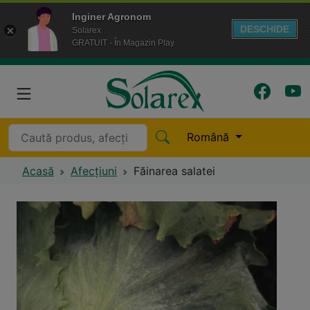
Inginer Agronom
DESCHIDE
Solarex
GRATUIT - În Magazin Play
Română
Acasă
Afecțiuni
Făinarea salatei