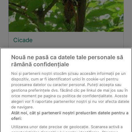
Cicade
Nouă ne pasă ca datele tale personale să
rămână confidențiale
Noi și partenerii noștri stocăm și/sau accesăm informații pe un
dispozitiv, cum ar fi identificatori unici în cookie-uri pentru
procesarea datelor cu caracter personal. Puteți accepta sau
gestiona preferințele dvs. făcând clic pe linkul de mai jos sau în
orice moment pe pagina cu politica de confidențialitate. Aceste
alegeri vor fi raportate partenerilor noștri și nu vor afecta datele
de navigare.
Atât noi, cât și partenerii noștri prelucrăm datele pentru a
Făinarea mazării
oferi:
Utilizarea unor date precise de geolocație. Scanarea activă a