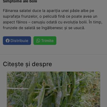
Simptome ale bolii
Făinarea salatei duce la apariția unei pâsle albe pe
suprafața frunzelor, o peliculă fină ce poate avea un
aspect făinos – cenușiu odată cu evoluția bolii. În timp,
frunzele de salată se îngălbenesc și se usucă.
Distribuie
Trimite
Citește și despre