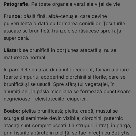
Patografie.
Pe toate organele verzi ale viţei de vie
Frunze:
pâslă fină, albă-cenuşie, care devine
pulverulentă o dată cu formarea conidiilor. Ţesuturile
atacate se brunifică, frunzele se răsucesc spre faţa
superioară.
Lăstari:
se brunifică în porţiunea atacată şi nu se
maturează normal.
In parcelele cu atac din anul precedent, făinarea apare
foarte timpuriu, acoperind ciorchinii şi florile, care se
brunifică şi se usucă. Spre sfârşitul vegetaţiei, în
anumiţi ani, în pâsla miceliană se formează punctişoare
negricioase - cleistoteciile ciupercii.
Boabe:
pieliţa brunificată; pieliţa crapă, mustul se
scurge şi seminţele devin vizibile; ciorchinii puternic
atacaţi sunt complet uscaţi. La strugurii intraţi în pârgă,
prin fisurile apărute în pieliţă, se fac infecţii cu Botrytis