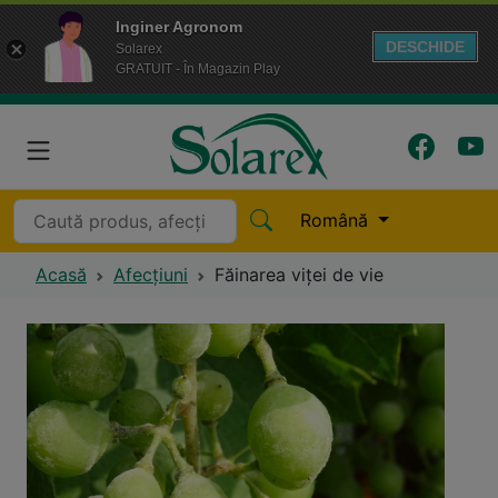
Inginer Agronom
DESCHIDE
Solarex
GRATUIT - În Magazin Play
Română
Acasă
Afecțiuni
Făinarea viţei de vie