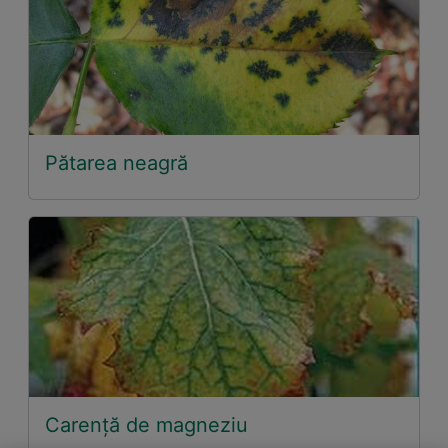
Pătarea neagră
Carență de magneziu