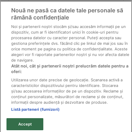
Nouă ne pasă ca datele tale personale să
rămână confidențiale
Noi și partenerii noștri stocăm și/sau accesăm informații pe un
dispozitiv, cum ar fi identificatori unici în cookie-uri pentru
procesarea datelor cu caracter personal. Puteți accepta sau
gestiona preferințele dvs. făcând clic pe linkul de mai jos sau în
orice moment pe pagina cu politica de confidențialitate. Aceste
alegeri vor fi raportate partenerilor noștri și nu vor afecta datele
de navigare.
Atât noi, cât și partenerii noștri prelucrăm datele pentru a
Acarianul roşu comun
oferi:
Utilizarea unor date precise de geolocație. Scanarea activă a
caracteristicilor dispozitivului pentru identificare. Stocarea
și/sau accesarea informațiilor de pe un dispozitiv. Reclame și
conținut personalizate, măsurători de reclame și de conținut,
informații despre audiență și dezvoltare de produse.
Listă parteneri (furnizori)
© 2011-2026 Solarex - distribuitor pesticide producător;
toate drepturile rezervate.
Accept
Textele şi fotografiile sunt proprietatea titularilor de