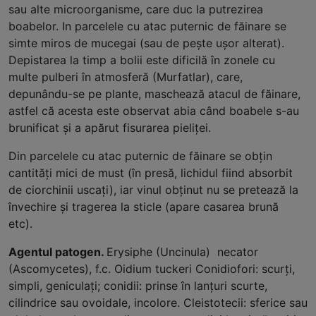
sau alte microorganisme, care duc la putrezirea
boabelor. In parcelele cu atac puternic de făinare se
simte miros de mucegai (sau de peşte uşor alterat).
Depistarea la timp a bolii este dificilă în zonele cu
multe pulberi în atmosferă (Murfatlar), care,
depunându-se pe plante, maschează atacul de făinare,
astfel că acesta este observat abia când boabele s-au
brunificat şi a apărut fisurarea pieliţei.
Din parcelele cu atac puternic de făinare se obţin
cantităţi mici de must (în presă, lichidul fiind absorbit
de ciorchinii uscaţi), iar vinul obţinut nu se pretează la
învechire şi tragerea la sticle (apare casarea brună
etc).
Agentul patogen.
Erysiphe (Uncinula) necator
(Ascomycetes), f.c. Oidium tuckeri Conidiofori: scurţi,
simpli, geniculaţi; conidii: prinse în lanţuri scurte,
cilindrice sau ovoidale, incolore. Cleistotecii: sferice sau