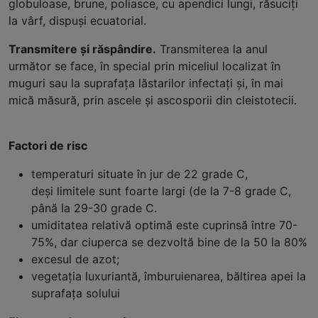
globuloase, brune, poliasce, cu apendici lungi, răsuciţi
la vârf, dispuşi ecuatorial.
Transmitere şi răspândire.
Transmiterea la anul
următor se face, în special prin miceliul localizat în
muguri sau la suprafaţa lăstarilor infectaţi şi, în mai
mică măsură, prin ascele şi ascosporii din cleistotecii.
Factori de risc
temperaturi situate în jur de 22 grade C,
deși limitele sunt foarte largi (de la 7-8 grade C,
până la 29-30 grade C.
umiditatea relativă optimă este cuprinsă între 70-
75%, dar ciuperca se dezvoltă bine de la 50 la 80%
excesul de azot;
vegetaţia luxuriantă, îmburuienarea, băltirea apei la
suprafaţa solului