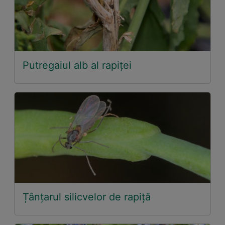
Putregaiul alb al rapiței
Țânțarul silicvelor de rapiță