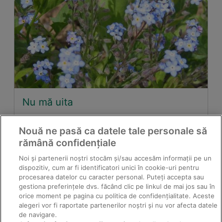
Nu mă uita
Nouă ne pasă ca datele tale personale să
rămână confidențiale
Noi și partenerii noștri stocăm și/sau accesăm informații pe un
dispozitiv, cum ar fi identificatori unici în cookie-uri pentru
procesarea datelor cu caracter personal. Puteți accepta sau
gestiona preferințele dvs. făcând clic pe linkul de mai jos sau în
orice moment pe pagina cu politica de confidențialitate. Aceste
alegeri vor fi raportate partenerilor noștri și nu vor afecta datele
de navigare.