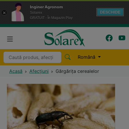
Inginer Agronom
DESCHIDE
Solarex
GRATUIT - În Magazin Play
Română
Acasă
Afecțiuni
Gărgăriţa cerealelor