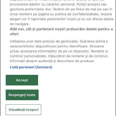
procesarea datelor cu caracter personal. Puteți accepta sau
gestiona preferințele dvs. făcând clic pe linkul de mai jos sau în
orice moment pe pagina cu politica de confidențialitate. Aceste
alegeri vor fi raportate partenerilor noștri și nu vor afecta datele
de navigare.
Atât noi, cât și partenerii noștri prelucrăm datele pentru a
Pătarea cafenie a frunzelor
oferi:
Utilizarea unor date precise de geolocație. Scanarea activă a
caracteristicilor dispozitivului pentru identificare. Stocarea
și/sau accesarea informațiilor de pe un dispozitiv. Reclame și
conținut personalizate, măsurători de reclame și de conținut,
informații despre audiență și dezvoltare de produse.
Listă parteneri (furnizori)
© 2011-2026 Solarex - distribuitor pesticide producător;
toate drepturile rezervate.
Accept
Textele şi fotografiile sunt proprietatea titularilor de
copyright şi nu pot fi reproduse fără acordul scris al
acestora.
Respingeți toate
Politica de confidențialitate
•
Politica și obiectivele
referitoare la calitate
Vizualizați scopuri