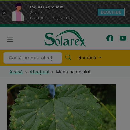
Inginer Agronom
DESCHIDE
Solarex
GRATUIT - În Magazin Play
Română
Acasă
Afecțiuni
Mana hameiului