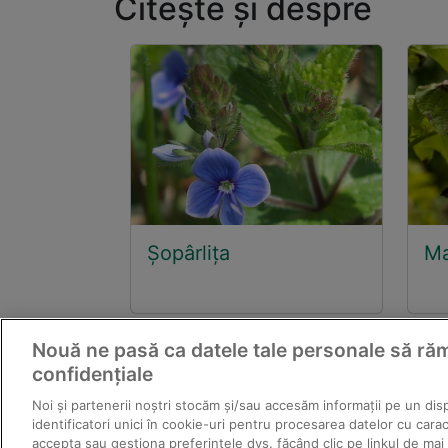
Citește și despre
Șopârlița
Ma
Nouă ne pasă ca datele tale personale să r
confidențiale
Noi și partenerii noștri stocăm și/sau accesăm informații pe un disp
© 2011-
identificatori unici în cookie-uri pentru procesarea datelor cu cara
Textele şi fotografiile
accepta sau gestiona preferințele dvs. făcând clic pe linkul de mai 