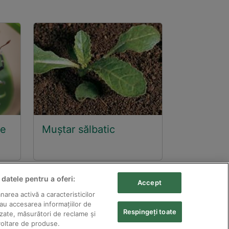
de
Muștar sălbatic
 datele pentru a oferi:
Accept
area activă a caracteristicilor
sau accesarea informațiilor de
Respingeți toate
zervate.
izate, măsurători de reclame și
voltare de produse.
ordul scris al acestora.