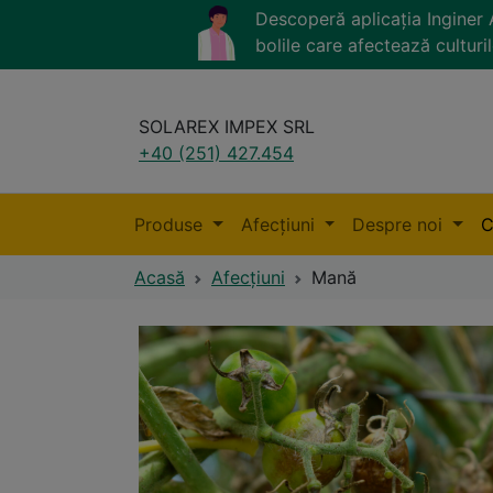
Descoperă aplicația Ingine
bolile care afectează culturil
SOLAREX IMPEX SRL
+40 (251) 427.454
Produse
Afecțiuni
Despre noi
C
Acasă
Afecțiuni
Mană