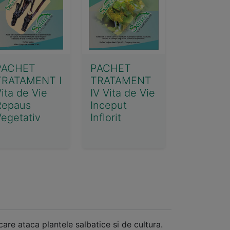
PACHET
PACHET
TRATAMENT I
TRATAMENT
ita de Vie
IV Vita de Vie
Repaus
Inceput
egetativ
Inflorit
are ataca plantele salbatice si de cultura.