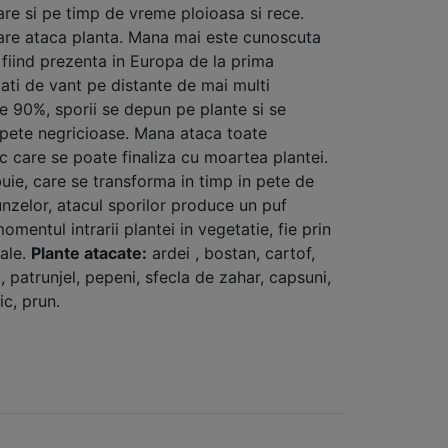
re si pe timp de vreme ploioasa si rece.
care ataca planta. Mana mai este cunoscuta
, fiind prezenta in Europa de la prima
tati de vant pe distante de mai multi
te 90%, sporii se depun pe plante si se
e pete negricioase. Mana ataca toate
ac care se poate finaliza cu moartea plantei.
uie, care se transforma in timp in pete de
unzelor, atacul sporilor produce un puf
omentul intrarii plantei in vegetatie, fie prin
tale.
Plante atacate:
ardei , bostan, cartof,
 patrunjel, pepeni, sfecla de zahar, capsuni,
ic, prun.