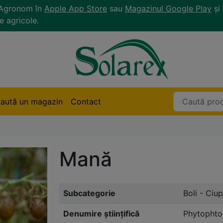
r Agronom în
Apple App Store
sau
Magazinul Google Play
și 
e agricole.
aută un magazin
Contact
Mană
Subcategorie
Boli - Ciup
Denumire științifică
Phytophto