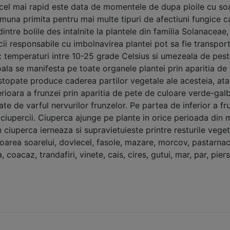
cel mai rapid este data de momentele de dupa ploile cu soa
muna primita pentru mai multe tipuri de afectiuni fungice 
intre bolile des intalnite la plantele din familia Solanaceae
rcii responsabile cu imbolnavirea plantei pot sa fie transpor
e: temperaturi intre 10-25 grade Celsius si umezeala de pes
Boala se manifesta pe toate organele plantei prin aparitia d
t stopate produce caderea partilor vegetale ale acesteia, at
rioara a frunzei prin aparitia de pete de culoare verde-galb
te de varful nervurilor frunzelor. Pe partea de inferior a fr
e ciupercii. Ciuperca ajunge pe plante in orice perioada din m
n ciuperca ierneaza si supravietuieste printre resturile vege
oarea soarelui, dovlecel, fasole, mazare, morcov, pastarnac,
, coacaz, trandafiri, vinete, cais, cires, gutui, mar, par, piers