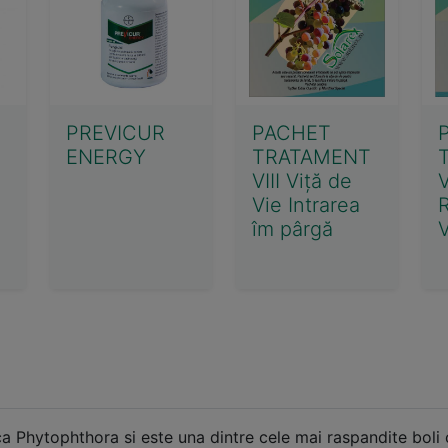
PREVICUR
PACHET
ENERGY
TRATAMENT
VIII Viță de
V
Vie Intrarea
îm pârgă
V
 Phytophthora si este una dintre cele mai raspandite boli c