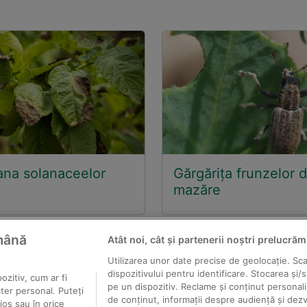
na solanaceelor
Gărgărița frunzelor 
mazăre
ămână
Atât noi, cât și partenerii noștri prelucrăm
Utilizarea unor date precise de geolocație. Scan
dispozitivului pentru identificare. Stocarea și/
ozitiv, cum ar fi
2026 Solarex - distribuitor pesticide producător; toate drepturile re
pe un dispozitiv. Reclame și conținut personal
cter personal. Puteți
de conținut, informații despre audiență și dez
 sunt proprietatea titularilor de copyright şi nu pot fi reproduse fără ac
jos sau în orice