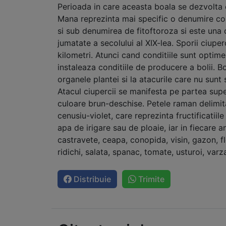
Perioada in care aceasta boala se dezvolta 
Mana reprezinta mai specific o denumire co
si sub denumirea de fitoftoroza si este una d
jumatate a secolului al XIX-lea. Sporii ciupe
kilometri. Atunci cand conditiile sunt optim
instaleaza conditiile de producere a bolii. 
organele plantei si la atacurile care nu sun
Atacul ciupercii se manifesta pe partea supe
culoare brun-deschise. Petele raman delimita
cenusiu-violet, care reprezinta fructificatiil
apa de irigare sau de ploaie, iar in fiecare a
castravete, ceapa, conopida, visin, gazon, fl
ridichi, salata, spanac, tomate, usturoi, varza
Distribuie
Trimite