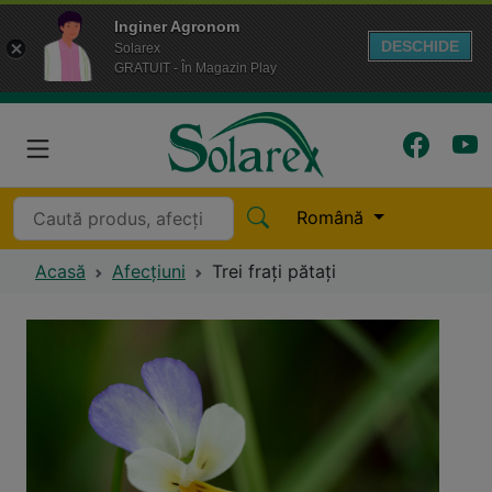
Inginer Agronom
DESCHIDE
Solarex
GRATUIT - În Magazin Play
Română
Acasă
Afecțiuni
Trei frați pătați