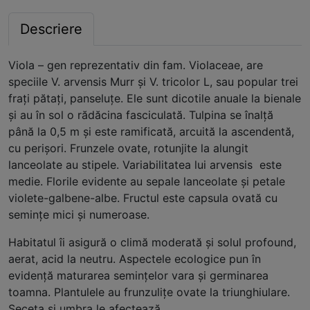
Descriere
Viola – gen reprezentativ din fam. Violaceae, are
speciile V. arvensis Murr şi V. tricolor L, sau popular trei
fraţi pătaţi, panseluţe. Ele sunt dicotile anuale la bienale
şi au în sol o rădăcina fasciculată. Tulpina se înalţă
până la 0,5 m şi este ramificată, arcuită la ascendentă,
cu perişori. Frunzele ovate, rotunjite la alungit
lanceolate au stipele. Variabilitatea lui arvensis este
medie. Florile evidente au sepale lanceolate şi petale
violete-galbene-albe. Fructul este capsula ovată cu
seminţe mici şi numeroase.
Habitatul îi asigură o climă moderată şi solul profound,
aerat, acid la neutru. Aspectele ecologice pun în
evidenţă maturarea seminţelor vara şi germinarea
toamna. Plantulele au frunzuliţe ovate la triunghiulare.
Seceta şi umbra le afectează.