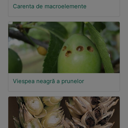
Carenta de macroelemente
Viespea neagră a prunelor