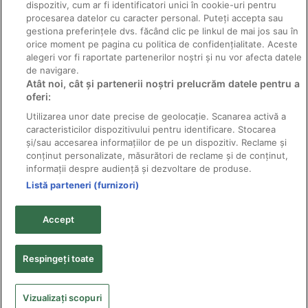
dispozitiv, cum ar fi identificatori unici în cookie-uri pentru
procesarea datelor cu caracter personal. Puteți accepta sau
gestiona preferințele dvs. făcând clic pe linkul de mai jos sau în
orice moment pe pagina cu politica de confidențialitate. Aceste
alegeri vor fi raportate partenerilor noștri și nu vor afecta datele
de navigare.
Atât noi, cât și partenerii noștri prelucrăm datele pentru a
Păduchele negru al sfeclei
oferi:
Utilizarea unor date precise de geolocație. Scanarea activă a
caracteristicilor dispozitivului pentru identificare. Stocarea
și/sau accesarea informațiilor de pe un dispozitiv. Reclame și
conținut personalizate, măsurători de reclame și de conținut,
informații despre audiență și dezvoltare de produse.
Listă parteneri (furnizori)
© 2011-2026 Solarex - distribuitor pesticide producător;
toate drepturile rezervate.
Accept
Textele şi fotografiile sunt proprietatea titularilor de
copyright şi nu pot fi reproduse fără acordul scris al
acestora.
Respingeți toate
Politica de confidențialitate
•
Politica și obiectivele
referitoare la calitate
Vizualizați scopuri