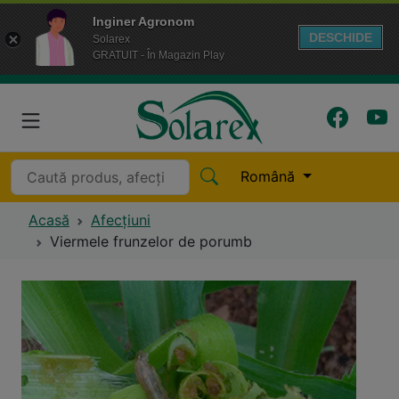
Inginer Agronom
DESCHIDE
Solarex
GRATUIT - În Magazin Play
Română
Acasă
Afecțiuni
Viermele frunzelor de porumb