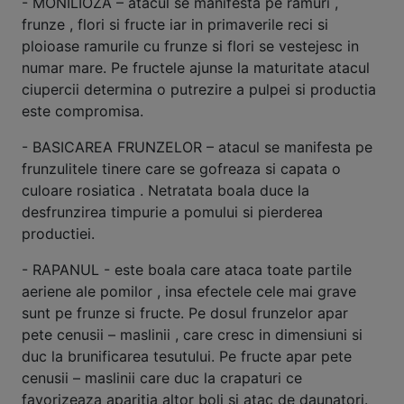
- MONILIOZA – atacul se manifesta pe ramuri ,
frunze , flori si fructe iar in primaverile reci si
ploioase ramurile cu frunze si flori se vestejesc in
numar mare. Pe fructele ajunse la maturitate atacul
ciupercii determina o putrezire a pulpei si productia
este compromisa.
- BASICAREA FRUNZELOR – atacul se manifesta pe
frunzulitele tinere care se gofreaza si capata o
culoare rosiatica . Netratata boala duce la
desfrunzirea timpurie a pomului si pierderea
productiei.
- RAPANUL - este boala care ataca toate partile
aeriene ale pomilor , insa efectele cele mai grave
sunt pe frunze si fructe. Pe dosul frunzelor apar
pete cenusii – maslinii , care cresc in dimensiuni si
duc la brunificarea tesutului. Pe fructe apar pete
cenusii – maslinii care duc la crapaturi ce
favorizeaza aparitia altor boli si atac de daunatori.