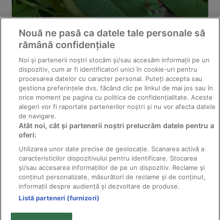
Nouă ne pasă ca datele tale personale să
rămână confidențiale
Noi și partenerii noștri stocăm și/sau accesăm informații pe un
dispozitiv, cum ar fi identificatori unici în cookie-uri pentru
procesarea datelor cu caracter personal. Puteți accepta sau
gestiona preferințele dvs. făcând clic pe linkul de mai jos sau în
orice moment pe pagina cu politica de confidențialitate. Aceste
alegeri vor fi raportate partenerilor noștri și nu vor afecta datele
de navigare.
Atât noi, cât și partenerii noștri prelucrăm datele pentru a
oferi:
Distribuie
Trimite
Utilizarea unor date precise de geolocație. Scanarea activă a
caracteristicilor dispozitivului pentru identificare. Stocarea
și/sau accesarea informațiilor de pe un dispozitiv. Reclame și
conținut personalizate, măsurători de reclame și de conținut,
informații despre audiență și dezvoltare de produse.
Listă parteneri (furnizori)
© 2011-2026 Solarex - distribuitor pesticide producător;
toate drepturile rezervate.