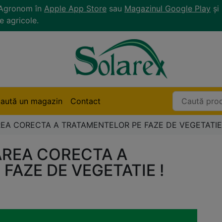
r Agronom în
Apple App Store
sau
Magazinul Google Play
și 
e agricole.
aută un magazin
Contact
AREA CORECTA A TRATAMENTELOR PE FAZE DE VEGETATIE 
CAREA CORECTA A
FAZE DE VEGETATIE !