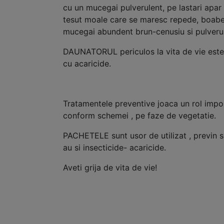
cu un mucegai pulverulent, pe lastari apar
tesut moale care se maresc repede, boabel
mucegai abundent brun-cenusiu si pulverul
DAUNATORUL periculos la vita de vie es
cu acaricide.
Tratamentele preventive joaca un rol impor
conform schemei , pe faze de vegetatie.
PACHETELE sunt usor de utilizat , previn 
au si insecticide- acaricide.
Aveti grija de vita de vie!