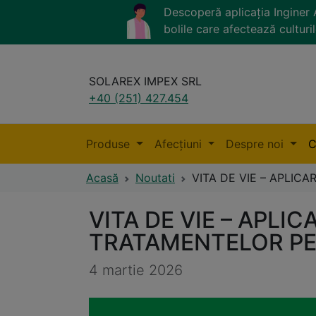
Descoperă aplicația Ingine
bolile care afectează culturil
SOLAREX IMPEX SRL
+40 (251) 427.454
Produse
Afecțiuni
Despre noi
C
Acasă
Noutati
VITA DE VIE – APLIC
VITA DE VIE – APLI
TRATAMENTELOR PE 
4 martie 2026