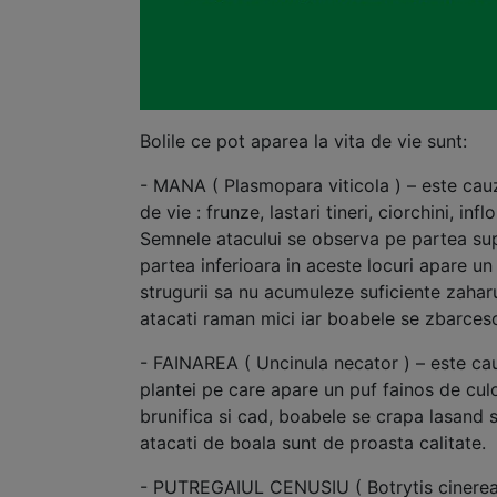
Bolile ce pot aparea la vita de vie sunt:
- MANA ( Plasmopara viticola ) – este cau
de vie : frunze, lastari tineri, ciorchini, inf
Semnele atacului se observa pe partea sup
partea inferioara in aceste locuri apare un
strugurii sa nu acumuleze suficiente zaharur
atacati raman mici iar boabele se zbarcesc
- FAINAREA ( Uncinula necator ) – este ca
plantei pe care apare un puf fainos de culoa
brunifica si cad, boabele se crapa lasand s
atacati de boala sunt de proasta calitate.
- PUTREGAIUL CENUSIU ( Botrytis cinerea )