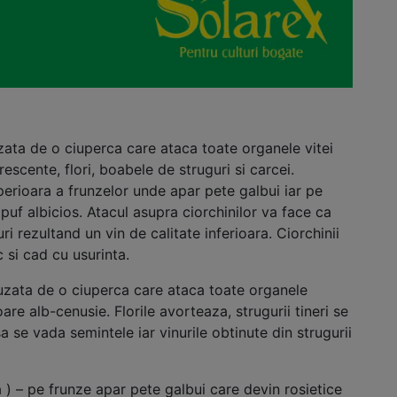
zata de o ciuperca care ataca toate organele vitei
lorescente, flori, boabele de struguri si carcei.
erioara a frunzelor unde apar pete galbui iar pe
 puf albicios. Atacul asupra ciorchinilor va face ca
i rezultand un vin de calitate inferioara. Ciorchinii
 si cad cu usurinta.
uzata de o ciuperca care ataca toate organele
re alb-cenusie. Florile avorteaza, strugurii tineri se
a se vada semintele iar vinurile obtinute din strugurii
 – pe frunze apar pete galbui care devin rosietice