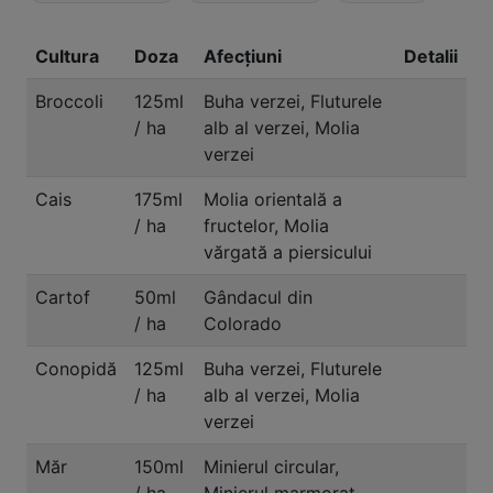
Cultura
Doza
Afecțiuni
Detalii
Broccoli
125ml
Buha verzei, Fluturele
/ ha
alb al verzei, Molia
verzei
Cais
175ml
Molia orientală a
/ ha
fructelor, Molia
vărgată a piersicului
Cartof
50ml
Gândacul din
/ ha
Colorado
Conopidă
125ml
Buha verzei, Fluturele
/ ha
alb al verzei, Molia
verzei
Măr
150ml
Minierul circular,