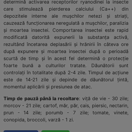
determină activarea receptorilor ryanodinei la insecte
care stimulează pierderea calciului (Ca++) din
depozitele interne ale muşchilor netezi şi striaţi,
cauzează funcţionarea neregulată a muşchilor, paralizia
şi moartea insectei. Comportarea insectei este rapid
modificată datorită expunerii la substanţa activă,
rezultând încetarea deplasării şi hrănirii în câteva ore
după expunere şi moartea insectei după o perioadă
scurtă de timp şi în acest fel determină o protecţie
foarte bună a culturilor tratate. Dăunătorii sunt
controlaţi în totalitate după 2-4 zile. Timpul de acţiune
este de 14-21 zile şi depinde de dăunătorul ţintă,
momentul aplicării şi presiunea de atac.
Timp de pauză până la recoltare
: viţă de vie - 30 zile;
morcov - 21 zile; cartof, măr, păr, cais, piersic, nectarin,
prun - 14 zile; porumb - 7 zile; tomate, vinete,
conopida, broccoli, varză - 1 zi.