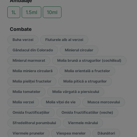
Ambalaje
1L
1.5ml
10ml
Combate
Buha verzei
Fluturele alb al verzei
Gândacul din Colorado
Minierul circular
Minierul marmorat
Molia brună a strugurilor (cochilisul)
Molia miniera circulară
Molia orientală a fructelor
Molia pieliței fructelor
Molia pitică a strugurilor
Molia tomatelor
Molia vărgată a piersicului
Molia verzei
Molia viței de vie
Musca morcovului
Omida fructificaţiilor
Omida fructificatiilor (veche)
Sfredelitorul porumbului
Viermele mărului
Viermele prunelor
Viespea merelor
Dăunători