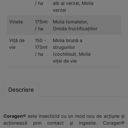
/ ha
alb al verzei, Molia
verzei
Vinete
175ml
Molia tomatelor,
/ ha
Omida fructificaţiilor
Viță de
150 -
Molia brună a
vie
175ml
strugurilor
/ ha
(cochilisul), Molia
viței de vie
Descriere
Coragen®
este insecticid cu un mod nou de acţiune şi
acţionează prin contact şi ingestie. Coragen®