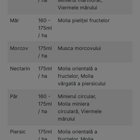
/ ha
Minierul marmorat,
Viermele mărului
Măr
160 -
Molia pieliței fructelor
175ml
/ ha
Morcov
175ml
Musca morcovului
/ ha
Nectarin
175ml
Molia orientală a
/ ha
fructelor, Molia
vărgată a piersicului
Păr
160 -
Minierul circular,
175ml
Molia miniera
/ ha
circulară, Viermele
mărului
Piersic
175ml
Molia orientală a
/ ha
fructelor, Molia