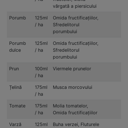
vărgată a piersicului
Porumb
125ml
Omida fructificaţiilor,
/ ha
Sfredelitorul
porumbului
Porumb
125ml
Omida fructificaţiilor,
dulce
/ ha
Sfredelitorul
porumbului
Prun
100ml
Viermele prunelor
/ ha
Țelină
175ml
Musca morcovului
/ ha
Tomate
175ml
Molia tomatelor,
/ ha
Omida fructificaţiilor
Varză
125ml
Buha verzei, Fluturele