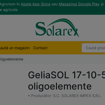
r Agronom în
Apple App Store
sau
Magazinul Google Play
și 
e agricole.
aută un magazin
Contact
oligoelemente
GeliaSOL 17-10-
oligoelemente
• Producător: S.C. SOLAREX IMPEX S.R.L.