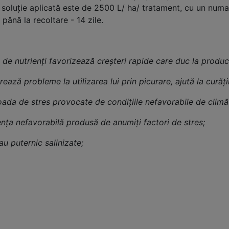
e soluţie aplicată este de 2500 L/ ha/ tratament, cu un numar
ână la recoltare - 14 zile.
 de nutrienţi favorizează creşteri rapide care duc la producţi
ază probleme la utilizarea lui prin picurare, ajută la curăţir
oada de stres provocate de condiţiile nefavorabile de climă
enţa nefavorabilă produsă de anumiţi factori de stres;
au puternic salinizate;