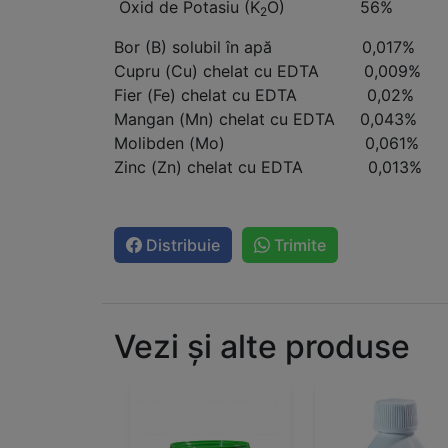
Oxid de Potasiu (K
O) 56%
2
Bor (B) solubil în apă 0,017%
Cupru (Cu) chelat cu EDTA 0,009%
Fier (Fe) chelat cu EDTA 0,02%
Mangan (Mn) chelat cu EDTA 0,043%
Molibden (Mo) 0,061%
Zinc (Zn) chelat cu EDTA 0,013%
Distribuie
Trimite
Vezi și alte produse