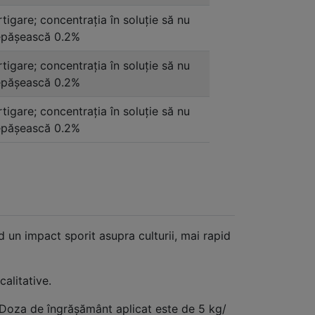
rtigare; concentraţia în soluție să nu
păşească 0.2%
rtigare; concentraţia în soluție să nu
păşească 0.2%
rtigare; concentraţia în soluție să nu
păşească 0.2%
nd un impact sporit asupra culturii, mai rapid
calitative.
. Doza de îngrăşământ aplicat este de 5 kg/