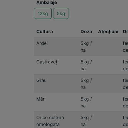
Ambalaje
12kg
5kg
Cultura
Doza
Afecțiuni
De
Ardei
5kg /
fe
ha
de
Castraveți
5kg /
fe
ha
de
Grâu
5kg /
fe
ha
de
Măr
5kg /
fe
ha
de
Orice cultură
5kg /
fe
omologată
ha
de