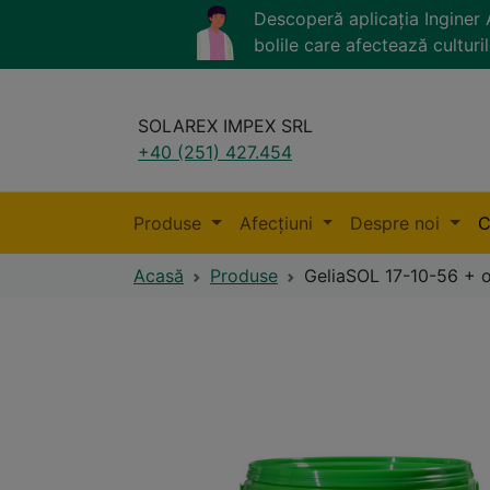
Descoperă aplicația Ingine
bolile care afectează culturil
SOLAREX IMPEX SRL
+40 (251) 427.454
Produse
Afecțiuni
Despre noi
C
Acasă
Produse
GeliaSOL 17-10-56 + 