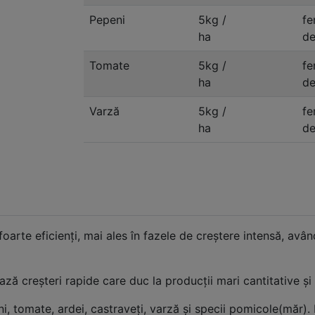
Pepeni
5kg /
fe
ha
de
Tomate
5kg /
fe
ha
de
Varză
5kg /
fe
ha
de
foarte eficienţi, mai ales în fazele de creştere intensă, avâ
ază creşteri rapide care duc la producţii mari cantitative şi 
i, tomate, ardei, castraveţi, varză şi specii pomicole(măr)