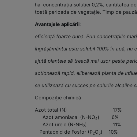
ha, concentraţia soluţiei 0,2%, cantitatea d
toată perioada de vegetaţie. Timp de pauză p
Avantajele aplicării
:
eficienţă foarte bună. Prin concetraţiile mari
îngrăşământul este solubil 100% în apă, nu cre
ajută plantele să treacă mai uşor peste peri
acţionează rapid, eliberează planta de influ
se utilizează cu succes pe solurile alcaline s
Compoziţie chimică
Azot total (N) 17%
Azot amoniacal (N-NO
) 6%
4
Azot ureic (N-NH
) 11%
2
Pentaoxid de Fosfor (P
O
) 10%
2
5