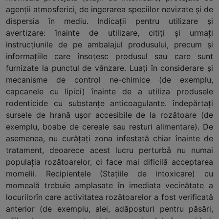
agenţii atmosferici, de ingerarea speciilor nevizate şi de
dispersia în mediu. Indicaţii pentru utilizare şi
avertizare: înainte de utilizare, citiţi şi urmaţi
instrucţiunile de pe ambalajul produsului, precum şi
informaţiile care însoţesc produsul sau care sunt
furnizate la punctul de vânzare. Luaţi în considerare şi
mecanisme de control ne-chimice (de exemplu,
capcanele cu lipici) înainte de a utiliza produsele
rodenticide cu substanţe anticoagulante. îndepărtaţi
sursele de hrană uşor accesibile de la rozătoare (de
exemplu, boabe de cereale sau resturi alimentare). De
asemenea, nu curăţaţi zona infestată chiar înainte de
tratament, deoarece acest lucru perturbă nu numai
populaţia rozătoarelor, ci face mai dificilă acceptarea
momelii. Recipientele (Staţiile de intoxicare) cu
momeală trebuie amplasate în imediata vecinătate a
locurilorîn care activitatea rozătoarelor a fost verificată
anterior (de exemplu, alei, adăposturi pentru păsări,