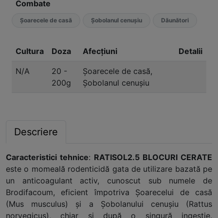
Combate
Șoarecele de casă
Șobolanul cenușiu
Dăunători
Cultura
Doza
Afecțiuni
Detalii
N/A
20 -
Șoarecele de casă,
200g
Șobolanul cenușiu
Descriere
Caracteristici tehnice
:
RATISOL2.5 BLOCURI CERATE
este o momeală rodenticidă gata de utilizare bazată pe
un anticoagulant activ, cunoscut sub numele de
Brodifacoum, eficient împotriva Şoarecelui de casă
(Mus musculus) şi a Şobolanului cenuşiu (Rattus
norvegicus), chiar şi după o singură ingestie.