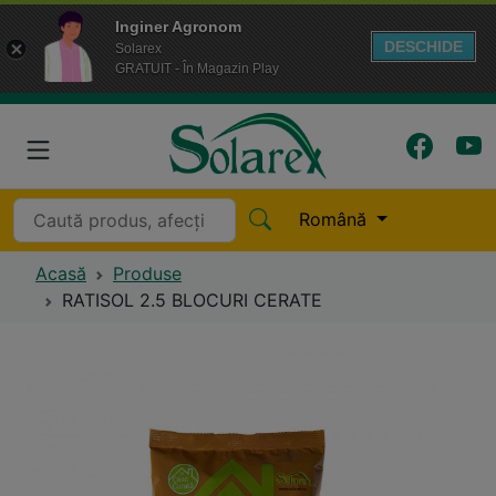
Inginer Agronom
DESCHIDE
Solarex
GRATUIT - În Magazin Play
Română
Acasă
Produse
RATISOL 2.5 BLOCURI CERATE