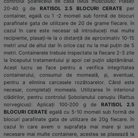
controlul Şoarecelui de casă (Mus musculus): Plasaţi
20-40 g de
RATISOL 2.5 BLOCURI CERATE
per
container, egală cu 1 -2 momeli sub formă de blocuri
parafinate gata de utilizare de 20 de grame fiecare. în
cazul în care este necesar să introduceţi mai multe
recipiente, plasaţi-le la o distanţă de aproximativ 10-15
metri unul de altul dar în orice caz nu la mai puţin de 5
metri. Containerele trebuie inspectate la fiecare 2-3 zile
la începutul tratamentului şi apoi cel puţin săptămânal.
Acest lucru se face pentru a verifica integritatea
containerului, consumul de momeală, şi, eventual,
pentru a elimina carcasele rozătoarelor. Când este
necesar, completaţi momeala. Utilizarea în interiorul
clădirilor, pentru controlul Şobolanului cenuşiu (Rattus
norvegicus): Aplicaţi 100-200 g de
RATISOL 2.5
BLOCURI CERATE
egală cu 5-10 momeli sub formă de
blocuri parafinate gata de utilizare de 20g fiecare. în
cazul în care avem o suprafaţa mai mare şi sunt
necesare mai multe containere, acestea se plasează la