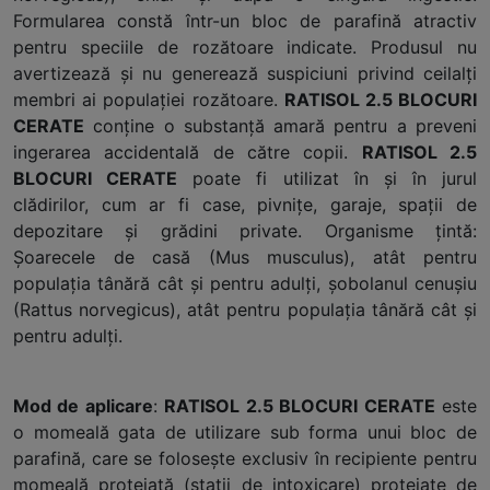
Formularea constă într-un bloc de parafină atractiv
pentru speciile de rozătoare indicate. Produsul nu
avertizează şi nu generează suspiciuni privind ceilalţi
membri ai populaţiei rozătoare.
RATISOL 2.5 BLOCURI
CERATE
conţine o substanţă amară pentru a preveni
ingerarea accidentală de către copii.
RATISOL 2.5
BLOCURI CERATE
poate fi utilizat în şi în jurul
clădirilor, cum ar fi case, pivniţe, garaje, spaţii de
depozitare şi grădini private. Organisme ţintă:
Şoarecele de casă (Mus musculus), atât pentru
populaţia tânără cât şi pentru adulţi, şobolanul cenuşiu
(Rattus norvegicus), atât pentru populaţia tânără cât şi
pentru adulţi.
Mod de aplicare
:
RATISOL 2.5 BLOCURI CERATE
este
o momeală gata de utilizare sub forma unui bloc de
parafină, care se foloseşte exclusiv în recipiente pentru
momeală protejată (staţii de intoxicare) protejate de