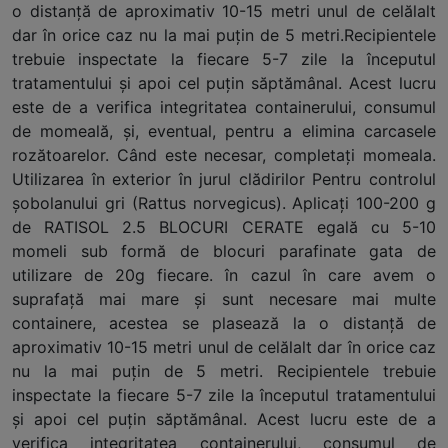
o distanţă de aproximativ 10-15 metri unul de celălalt
dar în orice caz nu la mai puţin de 5 metri.Recipientele
trebuie inspectate la fiecare 5-7 zile la începutul
tratamentului şi apoi cel puţin săptămânal. Acest lucru
este de a verifica integritatea containerului, consumul
de momeală, şi, eventual, pentru a elimina carcasele
rozătoarelor. Când este necesar, completaţi momeala.
Utilizarea în exterior în jurul clădirilor Pentru controlul
şobolanului gri (Rattus norvegicus). Aplicaţi 100-200 g
de RATISOL 2.5 BLOCURI CERATE egală cu 5-10
momeli sub formă de blocuri parafinate gata de
utilizare de 20g fiecare. în cazul în care avem o
suprafaţă mai mare şi sunt necesare mai multe
containere, acestea se plasează la o distanţă de
aproximativ 10-15 metri unul de celălalt dar în orice caz
nu la mai puţin de 5 metri. Recipientele trebuie
inspectate la fiecare 5-7 zile la începutul tratamentului
şi apoi cel puţin săptămânal. Acest lucru este de a
verifica integritatea containerului, consumul de