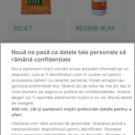
SOJET
REGEMI ALFA
Nouă ne pasă ca datele tale personale să
rămână confidențiale
Noi și partenerii noștri stocăm și/sau accesăm informații pe un
dispozitiv, cum ar fi identificatori unici în cookie-uri pentru
procesarea datelor cu caracter personal. Puteți accepta sau
gestiona preferințele dvs. făcând clic pe linkul de mai jos sau în
orice moment pe pagina cu politica de confidențialitate. Aceste
alegeri vor fi raportate partenerilor noștri și nu vor afecta datele
de navigare.
TALENT SUPER
RATISOL 2.5
Atât noi, cât și partenerii noștri prelucrăm datele pentru a
PASTA
oferi:
Utilizarea unor date precise de geolocație. Scanarea activă a
caracteristicilor dispozitivului pentru identificare. Stocarea
și/sau accesarea informațiilor de pe un dispozitiv. Reclame și