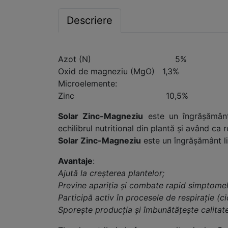
Descriere
Azot (N) 5%
Oxid de magneziu (MgO) 1,3%
Microelemente:
Zinc 10,5%
Solar Zinc-Magneziu
este un îngrăşământ l
echilibrul nutritional din plantă şi având ca r
Solar Zinc-Magneziu
este un îngrăşământ li
Avantaje
:
Ajută la creșterea plantelor;
Previne apariția și combate rapid simptomele
Participă activ în procesele de respirație (ci
Sporește producția și îmbunătățește calitat