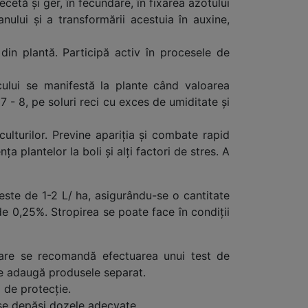
ecetă şi ger, în fecundare, în fixarea azotului
nului și a transformării acestuia în auxine,
din plantă. Participă activ în procesele de
ncului se manifestă la plante când valoarea
7 - 8, pe soluri reci cu exces de umiditate şi
ulturilor. Previne apariția și combate rapid
 plantelor la boli și alți factori de stres. A
 este de 1-2 L/ ha, asigurându-se o cantitate
 0,25%. Stropirea se poate face în condiţii
izare se recomandă efectuarea unui test de
 se adaugă produsele separat.
 de protecţie.
 se depăşi dozele adecvate.