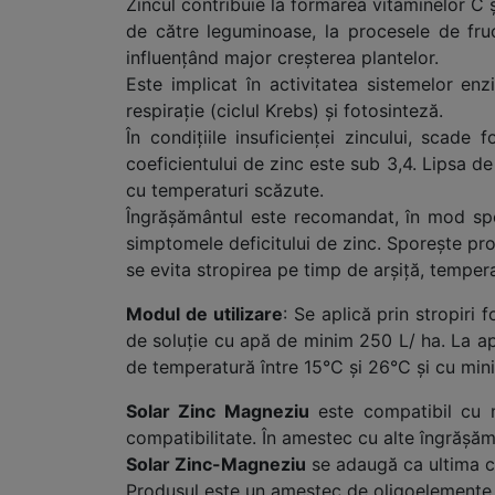
Zincul contribuie la formarea vitaminelor C şi
de către leguminoase, la procesele de fruct
influențând major creșterea plantelor.
Este implicat în activitatea sistemelor en
respirație (ciclul Krebs) și fotosinteză.
În condiţiile insuficienţei zincului, scad
coeficientului de zinc este sub 3,4. Lipsa de
cu temperaturi scăzute.
Îngrășământul este recomandat, în mod speci
simptomele deficitului de zinc. Sporește prod
se evita stropirea pe timp de arșiță, temperat
Modul de utilizare
: Se aplică prin stropiri
de soluţie cu apă de minim 250 L/ ha. La a
de temperatură între 15°C şi 26°C şi cu mini
Solar Zinc Magneziu
este compatibil cu m
compatibilitate. În amestec cu alte îngrăşă
Solar Zinc-Magneziu
se adaugă ca ultima c
Produsul este un amestec de oligoelemente. 