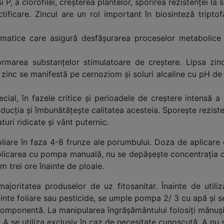
 P, a clorofilei, creşterea plantelor, sporirea rezistenţei la s
ificare. Zincul are un rol important în biosinteză triptofa
zimatice care asigură desfăşurarea proceselor metabolice 
e formarea substanţelor stimulatoare de creştere. Lipsa zi
 zinc se manifestă pe cernoziom şi soluri alcaline cu pH de 
al, în fazele critice și perioadele de creștere intensă a c
ucția și îmbunătățește calitatea acesteia. Sporește rezistența
uri ridicate și vânt puternic.
 foliare în faza 4-8 frunze ale porumbului. Doza de aplicare
plicarea cu pompa manuală, nu se depăşeşte concentraţia de
m trei ore înainte de ploaie.
ajoritatea produselor de uz fitosanitar. Înainte de util
minte foliare sau pesticide, se umple pompa 2/ 3 cu apă şi
omponentă. La manipularea îngrăşământului folosiţi mănuşi
A se utiliza exclusiv în caz de necesitate cunoscută. A nu