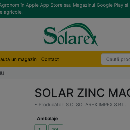
r Agronom în
Apple App Store
sau
Magazinul Google Play
și 
e agricole.
aută un magazin
Contact
IU
SOLAR ZINC MA
• Producător: S.C. SOLAREX IMPEX S.R.L.
Ambalaje
1L
10L