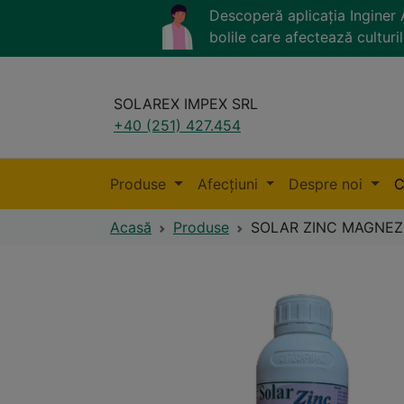
Descoperă aplicația Ingine
bolile care afectează culturil
SOLAREX IMPEX SRL
+40 (251) 427.454
Produse
Afecțiuni
Despre noi
C
Acasă
Produse
SOLAR ZINC MAGNEZ