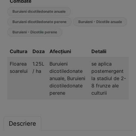
Combate
Buruieni dicotiledonate anuale
Buruieni dicotiledonate perene
Buruieni - Dicotile anuale
Buruieni - Dicotile perene
Cultura
Doza
Afecțiuni
Detalii
Floarea
1.25L
Buruieni
se aplica
soarelui
/ ha
dicotiledonate
postemergent
anuale, Buruieni
la stadiul de 2-
dicotiledonate
8 frunze ale
perene
culturii
Descriere