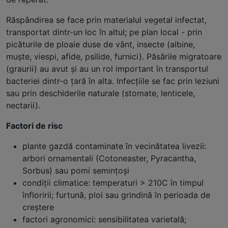
Răspândirea se face prin materialul vegetal infectat,
transportat dintr-un loc în altul; pe plan local - prin
picăturile de ploaie duse de vânt, insecte (albine,
muşte, viespi, afide, psilide, furnici). Păsările migratoare
(graurii) au avut şi au un rol important în transportul
bacteriei dintr-o ţară în alta. Infecţiile se fac prin leziuni
sau prin deschiderile naturale (stomate, lenticele,
nectarii).
Factori de risc
plante gazdă contaminate în vecinătatea livezii:
arbori ornamentali (Cotoneaster, Pyracantha,
Sorbus) sau pomi seminţoşi
condiţii climatice: temperaturi > 210C în timpul
înfloririi; furtună, ploi sau grindină în perioada de
creştere
factori agronomici: sensibilitatea varietală;