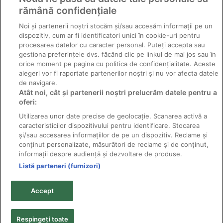
rămână confidențiale
Noi și partenerii noștri stocăm și/sau accesăm informații pe un
dispozitiv, cum ar fi identificatori unici în cookie-uri pentru
procesarea datelor cu caracter personal. Puteți accepta sau
gestiona preferințele dvs. făcând clic pe linkul de mai jos sau în
orice moment pe pagina cu politica de confidențialitate. Aceste
alegeri vor fi raportate partenerilor noștri și nu vor afecta datele
de navigare.
Atât noi, cât și partenerii noștri prelucrăm datele pentru a
Gărgărița frunzelor de mazăre
oferi:
Utilizarea unor date precise de geolocație. Scanarea activă a
caracteristicilor dispozitivului pentru identificare. Stocarea
și/sau accesarea informațiilor de pe un dispozitiv. Reclame și
conținut personalizate, măsurători de reclame și de conținut,
informații despre audiență și dezvoltare de produse.
Listă parteneri (furnizori)
© 2011-2026 Solarex - distribuitor pesticide producător;
toate drepturile rezervate.
Accept
Textele şi fotografiile sunt proprietatea titularilor de
copyright şi nu pot fi reproduse fără acordul scris al
acestora.
Respingeți toate