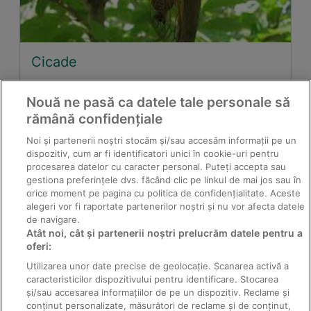
Cicade
Nouă ne pasă ca datele tale personale să
rămână confidențiale
Noi și partenerii noștri stocăm și/sau accesăm informații pe un
dispozitiv, cum ar fi identificatori unici în cookie-uri pentru
procesarea datelor cu caracter personal. Puteți accepta sau
gestiona preferințele dvs. făcând clic pe linkul de mai jos sau în
orice moment pe pagina cu politica de confidențialitate. Aceste
alegeri vor fi raportate partenerilor noștri și nu vor afecta datele
de navigare.
Atât noi, cât și partenerii noștri prelucrăm datele pentru a
Măzăriche
oferi:
Utilizarea unor date precise de geolocație. Scanarea activă a
caracteristicilor dispozitivului pentru identificare. Stocarea
și/sau accesarea informațiilor de pe un dispozitiv. Reclame și
conținut personalizate, măsurători de reclame și de conținut,