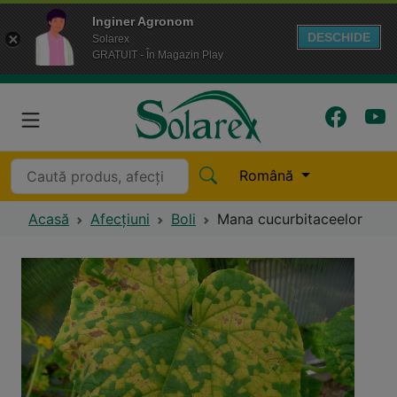
Inginer Agronom
DESCHIDE
Solarex
GRATUIT - În Magazin Play
Română
Acasă
Afecțiuni
Boli
Mana cucurbitaceelor