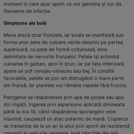
moment în care apar sporii ce vor germina și vor da
filamente de infecție.
Simptome ale bolii
Mana atacă doar frunzele, iar boala se manifestă sub
forma unor pete de culoare verde-deschis pe partea
superioară, cu pete de formă colțuroasă, bine
delimitate de nervurile frunzelor. Petele își schimbă
culoarea în galben, apoi în brun, iar pe fața inferioară
apare un puf cenușiu-violaceu sau bej. În conditii
favorabile, petele se pot uni distrugând o mare parte
din frunză, iar plantele vor rămâne repede fără frunziș.
Patogenul se răspândeste prin apa de ploaie sau apa
din irigații. Irigarea prin aspersiune aplicată dimineata
până la ora 10, când răspândirea sporangilor este
maximă, cauzează un atac puternic de mană. Ciuperca
se transmite de la un an la altul prin sporii de rezistență
prezenți în resturile vegetale, însă infecțiile din anii