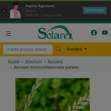
Inginer Agronom
DESCHIDE
Solarex
GRATUIT - În Magazin Play
Română
Acasă
Afecțiuni
Buruieni
Buruieni monocotiledonate perene