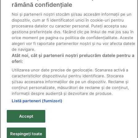
rămână confidențiale
Noi și partenerii noștri stocăm și/sau accesăm informații pe un
dispozitiv, cum ar fi identificatori unici în cookie-uri pentru
procesarea datelor cu caracter personal. Puteți accepta sau
gestiona preferințele dvs. făcând clic pe linkul de mai jos sau în
orice moment pe pagina cu politica de confidențialitate. Aceste
alegeri vor fi raportate partenerilor noștri și nu vor afecta datele
de navigare.
Atât noi, cât și partenerii noștri prelucrăm datele pentru a
Alternarioza tomatelor
oferi:
Utilizarea unor date precise de geolocație. Scanarea activă a
caracteristicilor dispozitivului pentru identificare. Stocarea
și/sau accesarea informațiilor de pe un dispozitiv. Reclame și
conținut personalizate, măsurători de reclame și de conținut,
informații despre audiență și dezvoltare de produse.
Listă parteneri (furnizori)
© 2011-2026 Solarex - distribuitor pesticide producător;
toate drepturile rezervate.
Accept
Textele şi fotografiile sunt proprietatea titularilor de
copyright şi nu pot fi reproduse fără acordul scris al
acestora.
Respingeți toate