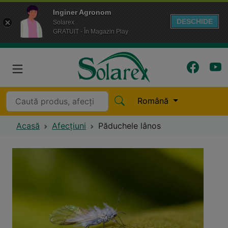
Inginer Agronom
DESCHIDE
Solarex
GRATUIT - În Magazin Play
Română
Acasă
Afecțiuni
Păduchele lânos