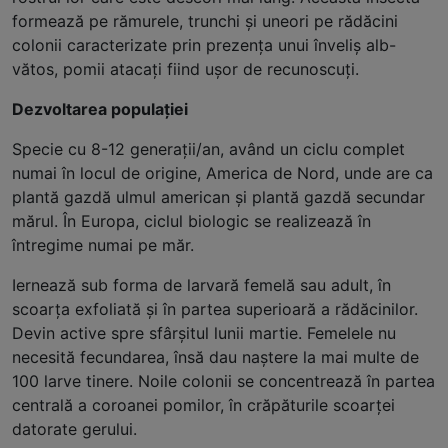
formează pe rămurele, trunchi şi uneori pe rădăcini
colonii caracterizate prin prezenţa unui înveliş alb-
vătos, pomii atacaţi fiind uşor de recunoscuţi.
Dezvoltarea populației
Specie cu 8-12 generaţii/an, având un ciclu complet
numai în locul de origine, America de Nord, unde are ca
plantă gazdă ulmul american şi plantă gazdă secundar
mărul. În Europa, ciclul biologic se realizează în
întregime numai pe măr.
Iernează sub forma de larvară femelă sau adult, în
scoarţa exfoliată şi în partea superioară a rădăcinilor.
Devin active spre sfârşitul lunii martie. Femelele nu
necesită fecundarea, însă dau naştere la mai multe de
100 larve tinere. Noile colonii se concentrează în partea
centrală a coroanei pomilor, în crăpăturile scoarţei
datorate gerului.