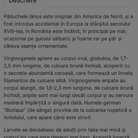
Descriere
Păduchele lânos este originar din America de Nord, şi a
fost introdus accidental în Europa la sfârşitul secolului
XVIII-lea, în România este întâlnit, în principal pe măr,
ocazional pe gutuiul sălbatic şi foarte rar pe păr şi
câteva esenţe ornamentale.
Virginogenele aptere au corpul oval, globulos, de 1,7-
2,5 mm lungime, de culoare brună­ închisă, acoperit cu
o secreţie abundentă ceroasă, care formează un înveliş
filamentos de culoare albă. Virginogenele aripate au
corpul alungit, de 1,8-2,3 mm lungime, de culoare brună
închi­să, aripile sunt mai lungi decât corpul şi au nervura
mediană împărţită o singură dată. Numele german
“Blutlaus” (de sânge) provine de la culoarea roşietică a
lichidului, care apare când este strivit.
Larvele se deosebesc de adulţi prin talia mai mică şi
rostrul lor care este deseori mai lung. Această insectă