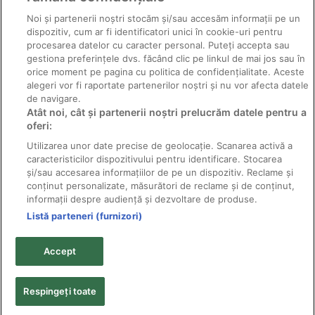
Noi și partenerii noștri stocăm și/sau accesăm informații pe un
dispozitiv, cum ar fi identificatori unici în cookie-uri pentru
procesarea datelor cu caracter personal. Puteți accepta sau
gestiona preferințele dvs. făcând clic pe linkul de mai jos sau în
orice moment pe pagina cu politica de confidențialitate. Aceste
alegeri vor fi raportate partenerilor noștri și nu vor afecta datele
de navigare.
Atât noi, cât și partenerii noștri prelucrăm datele pentru a
Păianjenul roșu comun
oferi:
Utilizarea unor date precise de geolocație. Scanarea activă a
caracteristicilor dispozitivului pentru identificare. Stocarea
și/sau accesarea informațiilor de pe un dispozitiv. Reclame și
conținut personalizate, măsurători de reclame și de conținut,
informații despre audiență și dezvoltare de produse.
Listă parteneri (furnizori)
© 2011-2026 Solarex - distribuitor pesticide producător;
toate drepturile rezervate.
Accept
Textele şi fotografiile sunt proprietatea titularilor de
copyright şi nu pot fi reproduse fără acordul scris al
acestora.
Respingeți toate
Politica de confidențialitate
•
Politica și obiectivele