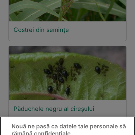
Costrei din seminţe
Păduchele negru al cireşului
Nouă ne pasă ca datele tale personale să
rămână confidențiale