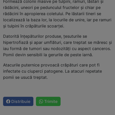
Formează colonii masive pe tulpini, ramuri, lăstari şi
rădăcini, uneori pe pedunculul fructelor şi chiar pe
rădăcini în apropierea coletului. Pe lăstarii tineri se
localizează la baza lor, la locurile de unire, iar pe ramuri
şi tulpini în crăpăturile scoarţei.
Datorită înţepăturilor pro­duse, ţesuturile se
hipertrofiază şi apar umflături, care treptat se măresc şi
iau formă de tumori sau nodozităţi cu aspect canceros.
Pomii devin sensibili la gerurile de peste iarnă.
Atacurile puternice provoacă crăpături care pot fi
infectate cu ciuperci patogene. La atacuri repetate
pomii se usucă treptat.
Distribuie
Trimite