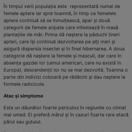
În timpul verii populaţia este reprezentată numai de
femele aptere iar spre toamnă, în timp ce femelele
aptere continuă să se înmulţească, apar şi două
categorii de femele aripate care infestează în masă
plantaţiile de măr. Prima dă naştere la păduchi tineri
apteri, care îşi continuă dezvoltarea pe alţi meri şi
asigură dispersia insectei şi în final hibernarea. A doua
categorie dă naştere la femele şi masculi, dar care în
absenţa gazdei lor (ulmul american, care nu există în
Europa), descendenţii lor nu se mai dezvoltă. Toamna o
parte din indivizi coboară pe rădăcini şi dau naştere la
formele radicicole.
Atac și simptome
Este un dăunător foarte periculos în regiunile cu climat
mai umed. El preferă mărul şi în cazuri foarte rare atacă
părul sau gutuiul.