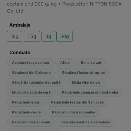
acetamiprid 200 g/ kg • Producător: NIPPON SODA
Co. Ltd
Ambalaje
1kg
1.5g
3g
50g
Combate
Acarianul roşu comun
Afide
Buha verzei
Gândacul din Colorado
Gândacul lucios al rapiței
Gărgărița tulpinilor de rapiță
Molia viței de vie
Musculița albă de seră
Păduchele cenuşiu al cruciferelor
Păduchele lânos
Păduchele ţestos din San José
Păduchele verde
Păianjenul roșu al pomilor
Păianjenul roșu comun
Ploșnița asiatică a cerealelor