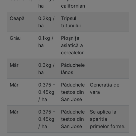
ha
californian
Ceapă
0.2kg /
Tripsul
ha
tutunului
Grâu
0.1kg /
Ploșnița
ha
asiatică a
cerealelor
Măr
0.3kg /
Păduchele
ha
lânos
Măr
0.375 -
Păduchele
Generatia de
0.45kg
ţestos din
vara
/ ha
San José
Măr
0.375 -
Păduchele
Se aplica la
0.45kg
ţestos din
aparitia
/ ha
San José
primelor forme.