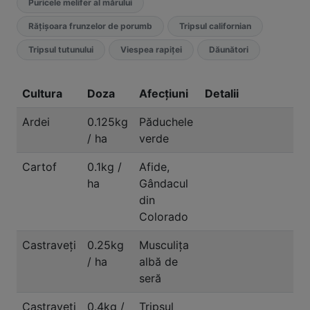
Puricele melifer al mărului
Rățișoara frunzelor de porumb
Tripsul californian
Tripsul tutunului
Viespea rapiței
Dăunători
Cultura
Doza
Afecțiuni
Detalii
Ardei
0.125kg
Păduchele
/ ha
verde
Cartof
0.1kg /
Afide,
ha
Gândacul
din
Colorado
Castraveți
0.25kg
Musculița
/ ha
albă de
seră
Castraveți
0.4kg /
Tripsul