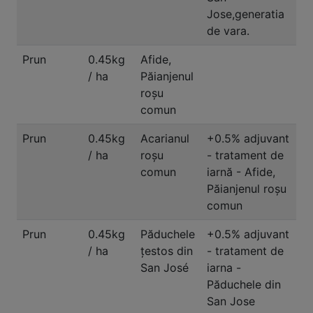
Jose,generatia
de vara.
Prun
0.45kg
Afide,
/ ha
Păianjenul
roșu
comun
Prun
0.45kg
Acarianul
+0.5% adjuvant
/ ha
roşu
- tratament de
comun
iarnă - Afide,
Păianjenul roşu
comun
Prun
0.45kg
Păduchele
+0.5% adjuvant
/ ha
ţestos din
- tratament de
San José
iarna -
Păduchele din
San Jose