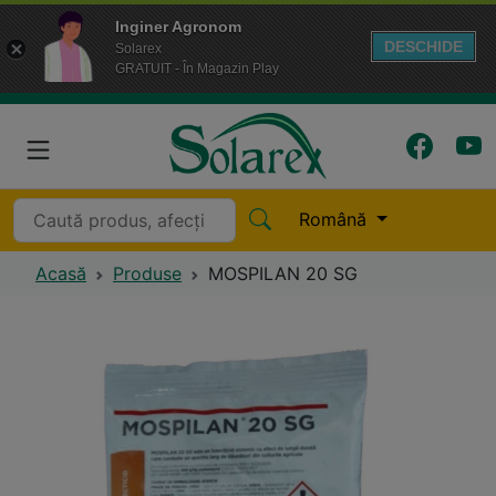
Inginer Agronom
DESCHIDE
Solarex
GRATUIT - În Magazin Play
Română
Acasă
Produse
MOSPILAN 20 SG