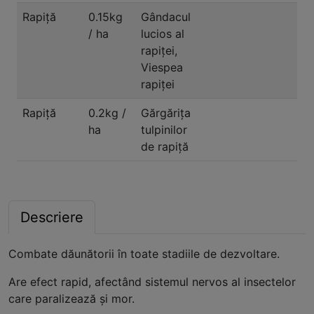
Rapiță
0.15kg
Gândacul
/ ha
lucios al
rapiței,
Viespea
rapiței
Rapiță
0.2kg /
Gărgărița
ha
tulpinilor
de rapiță
Descriere
Combate dăunătorii în toate stadiile de dezvoltare.
Are efect rapid, afectând sistemul nervos al insectelor
care paralizează şi mor.