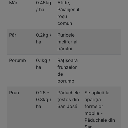
Măr
0.45kg
Afide,
/ ha
Păianjenul
roșu
comun
Păr
0.2kg /
Puricele
ha
melifer al
părului
Porumb
0.1kg /
Rățișoara
ha
frunzelor
de
porumb
Prun
0.25 -
Păduchele
Se aplică la
0.3kg /
ţestos din
apariţia
ha
San José
formelor
mobile -
Păduchele din
San