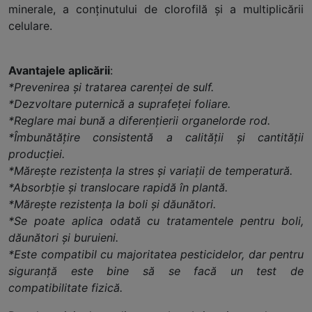
minerale, a conţinutului de clorofilă şi a multiplicării
celulare.
Avantajele aplicării
:
*Prevenirea şi tratarea carenţei de sulf.
*Dezvoltare puternică a suprafeţei foliare.
*Reglare mai bună a diferenţierii organelorde rod.
*Îmbunătăţire consistentă a calităţii şi cantităţii
producţiei.
*Măreşte rezistenţa la stres şi variaţii de temperatură.
*Absorbţie şi translocare rapidă în plantă.
*Măreşte rezistenţa la boli şi dăunători.
*Se poate aplica odată cu tratamentele pentru boli,
dăunători şi buruieni.
*Este compatibil cu majoritatea pesticidelor, dar pentru
siguranţă este bine să se facă un test de
compatibilitate fizică.