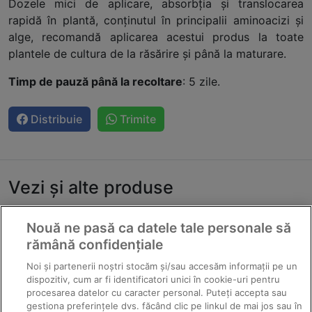
Dozele mici de aplicare, absorbţia şi translocarea
rapidă în plantă, conţinutul în principalii aminoacizi şi
alge, recomandă aplicarea acestui produs la toate
plantele de cultura de la răsărire şi până la maturare.
Timp de pauză până la recoltare
: 5 zile.
Distribuie
Trimite
Vezi și alte produse
Nouă ne pasă ca datele tale personale să
rămână confidențiale
Noi și partenerii noștri stocăm și/sau accesăm informații pe un
dispozitiv, cum ar fi identificatori unici în cookie-uri pentru
procesarea datelor cu caracter personal. Puteți accepta sau
gestiona preferințele dvs. făcând clic pe linkul de mai jos sau în