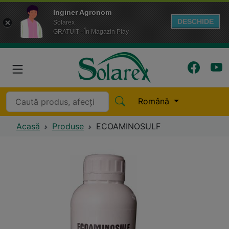
Inginer Agronom
DESCHIDE
Solarex
GRATUIT - În Magazin Play
Română
Acasă
Produse
ECOAMINOSULF