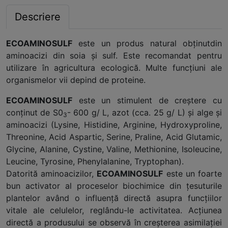
Descriere
ECOAMINOSULF
este un produs natural obţinutdin
aminoacizi din soia şi sulf. Este recomandat pentru
utilizare în agricultura ecologică. Multe funcţiuni ale
organismelor vii depind de proteine.
ECOAMINOSULF
este un stimulent de creştere cu
conţinut de S0
- 600 g/ L, azot (cca. 25 g/ L) şi alge şi
3
aminoacizi (Lysine, Histidine, Arginine, Hydroxyproline,
Threonine, Acid Aspartic, Serine, Praline, Acid Glutamic,
Glycine, Alanine, Cystine, Valine, Methionine, Isoleucine,
Leucine, Tyrosine, Phenylalanine, Tryptophan).
Datorită aminoacizilor,
ECOAMINOSULF
este un foarte
bun activator al proceselor biochimice din ţesuturile
plantelor având o influenţă directă asupra funcţiilor
vitale ale celulelor, reglându-le activitatea. Acţiunea
directă a produsului se observă în creşterea asimilaţiei