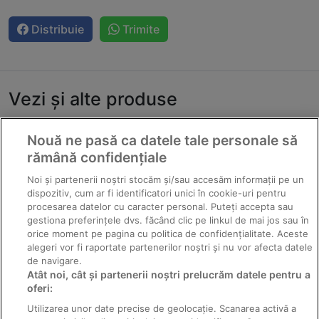
Distribuie
Trimite
Vezi și alte produse
Nouă ne pasă ca datele tale personale să
rămână confidențiale
Noi și partenerii noștri stocăm și/sau accesăm informații pe un
dispozitiv, cum ar fi identificatori unici în cookie-uri pentru
procesarea datelor cu caracter personal. Puteți accepta sau
gestiona preferințele dvs. făcând clic pe linkul de mai jos sau în
orice moment pe pagina cu politica de confidențialitate. Aceste
alegeri vor fi raportate partenerilor noștri și nu vor afecta datele
de navigare.
ECOAMINOSUL
ECOAMINOALG
Atât noi, cât și partenerii noștri prelucrăm datele pentru a
F
A
oferi:
Utilizarea unor date precise de geolocație. Scanarea activă a