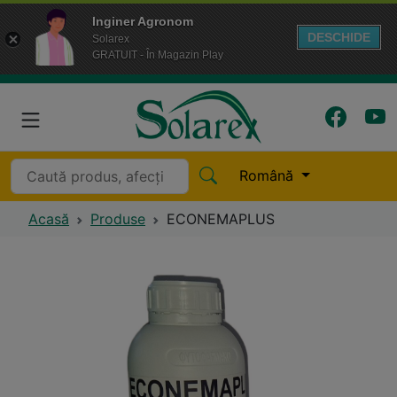
Inginer Agronom
DESCHIDE
Solarex
GRATUIT - În Magazin Play
Română
Acasă
Produse
ECONEMAPLUS