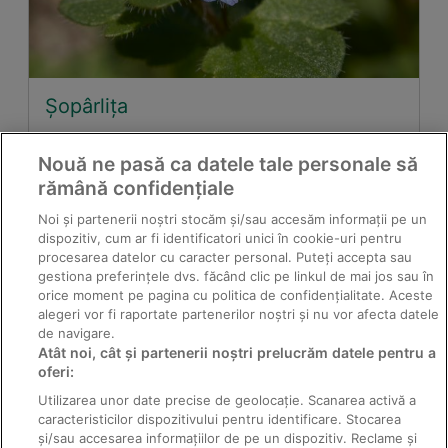
Șopârlița
Nouă ne pasă ca datele tale personale să
rămână confidențiale
Noi și partenerii noștri stocăm și/sau accesăm informații pe un
dispozitiv, cum ar fi identificatori unici în cookie-uri pentru
procesarea datelor cu caracter personal. Puteți accepta sau
gestiona preferințele dvs. făcând clic pe linkul de mai jos sau în
orice moment pe pagina cu politica de confidențialitate. Aceste
alegeri vor fi raportate partenerilor noștri și nu vor afecta datele
de navigare.
Atât noi, cât și partenerii noștri prelucrăm datele pentru a
Păduchele negru al cireşului
oferi:
Utilizarea unor date precise de geolocație. Scanarea activă a
caracteristicilor dispozitivului pentru identificare. Stocarea
și/sau accesarea informațiilor de pe un dispozitiv. Reclame și