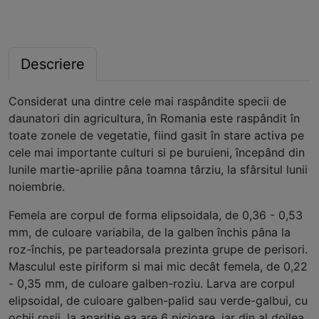
Descriere
Considerat una dintre cele mai raspândite specii de
daunatori din agricultura, în Romania este raspândit în
toate zonele de vegetatie, fiind gasit în stare activa pe
cele mai importante culturi si pe buruieni, începând din
lunile martie-aprilie pâna toamna târziu, la sfârsitul lunii
noiembrie.
Femela are corpul de forma elipsoidala, de 0,36 - 0,53
mm, de culoare variabila, de la galben închis pâna la
roz-închis, pe parteadorsala prezinta grupe de perisori.
Masculul este piriform si mai mic decât femela, de 0,22
- 0,35 mm, de culoare galben-roziu. Larva are corpul
elipsoidal, de culoare galben-palid sau verde-galbui, cu
ochii rosii, la aparitie ea are 6 picioare, iar din al doilea