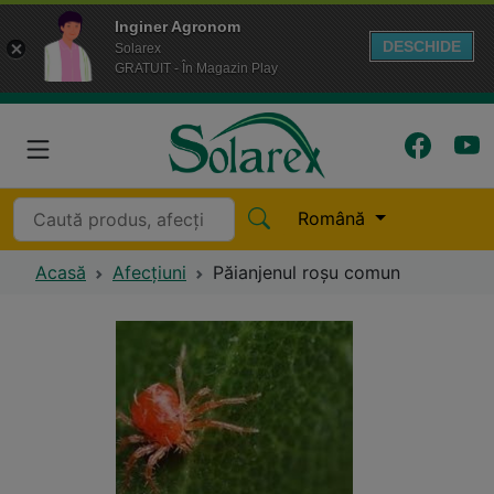
Inginer Agronom
DESCHIDE
Solarex
GRATUIT - În Magazin Play
Română
Acasă
Afecțiuni
Păianjenul roșu comun