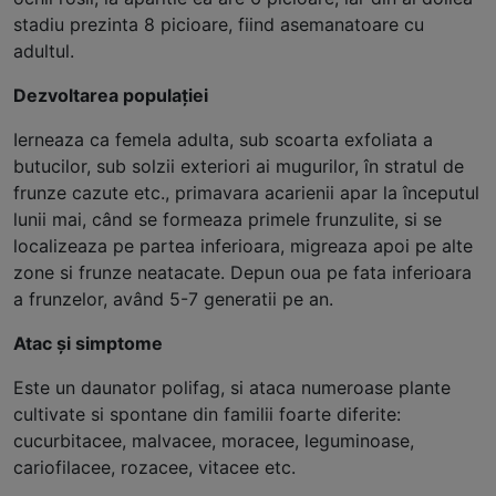
stadiu prezinta 8 picioare, fiind asemanatoare cu
adultul.
Dezvoltarea populației
Ierneaza ca femela adulta, sub scoarta exfoliata a
butucilor, sub solzii exteriori ai mugurilor, în stratul de
frunze cazute etc., primavara acarienii apar la începutul
lunii mai, când se formeaza primele frunzulite, si se
localizeaza pe partea inferioara, migreaza apoi pe alte
zone si frunze neatacate. Depun oua pe fata inferioara
a frunzelor, având 5-7 generatii pe an.
Atac și simptome
Este un daunator polifag, si ataca numeroase plante
cultivate si spontane din familii foarte diferite:
cucurbitacee, malvacee, moracee, leguminoase,
cariofilacee, rozacee, vitacee etc.