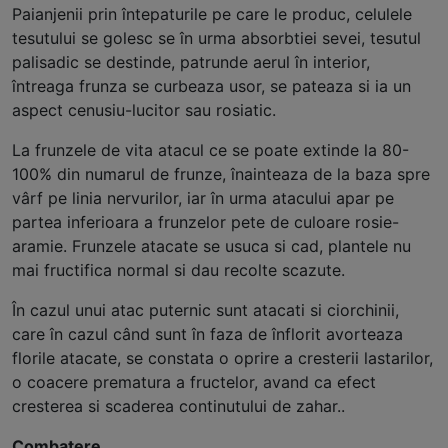
Paianjenii prin întepaturile pe care le produc, celulele
tesutului se golesc se în urma absorbtiei sevei, tesutul
palisadic se destinde, patrunde aerul în interior,
întreaga frunza se curbeaza usor, se pateaza si ia un
aspect cenusiu-lucitor sau rosiatic.
La frunzele de vita atacul ce se poate extinde la 80-
100% din numarul de frunze, înainteaza de la baza spre
vârf pe linia nervurilor, iar în urma atacului apar pe
partea inferioara a frunzelor pete de culoare rosie-
aramie. Frunzele atacate se usuca si cad, plantele nu
mai fructifica normal si dau recolte scazute.
În cazul unui atac puternic sunt atacati si ciorchinii,
care în cazul când sunt în faza de înflorit avorteaza
florile atacate, se constata o oprire a cresterii lastarilor,
o coacere prematura a fructelor, avand ca efect
cresterea si scaderea continutului de zahar..
Combatere