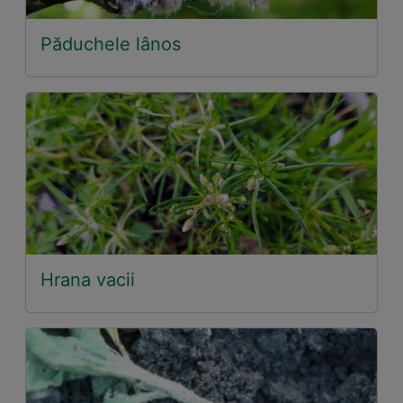
Păduchele lânos
Hrana vacii