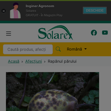
Inginer Agronom
DESCHIDE
Solarex
GRATUIT - În Magazin Play
Română
Acasă
Afecțiuni
Rapănul părului