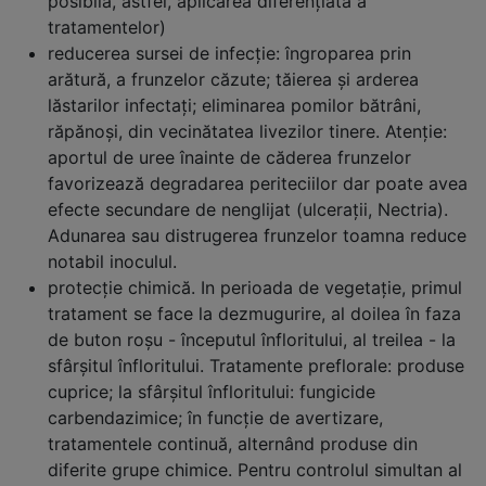
posibilă, astfel, aplicarea diferenţiată a
tratamentelor)
reducerea sursei de infecţie: îngroparea prin
arătură, a frunzelor căzute; tăierea şi arderea
lăstarilor infectaţi; eliminarea pomilor bătrâni,
răpănoşi, din vecinătatea livezilor tinere. Atenţie:
aportul de uree înainte de căderea frunzelor
favorizează degradarea periteciilor dar poate avea
efecte secundare de nenglijat (ulceraţii, Nectria).
Adunarea sau distrugerea frunzelor toamna reduce
notabil inoculul.
protecţie chimică. In perioada de vegetaţie, primul
tratament se face la dezmugurire, al doilea în faza
de buton roşu - începutul înfloritului, al treilea - la
sfârşitul înfloritului. Tratamente preflorale: produse
cuprice; la sfârşitul înfloritului: fungicide
carbendazimice; în funcţie de avertizare,
tratamentele continuă, alternând produse din
diferite grupe chimice. Pentru controlul simultan al