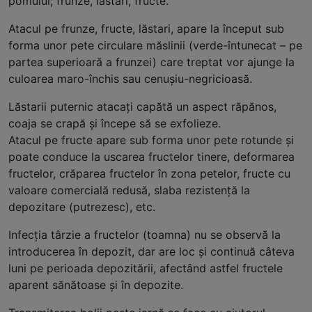
pomului; frunze, lăstari, fructe.
Atacul pe frunze, fructe, lăstari, apare la început sub
forma unor pete circulare măslinii (verde-întunecat – pe
partea superioară a frunzei) care treptat vor ajunge la
culoarea maro-închis sau cenușiu-negricioasă.
Lăstarii puternic atacați capătă un aspect răpănos,
coaja se crapă și începe să se exfolieze.
Atacul pe fructe apare sub forma unor pete rotunde și
poate conduce la uscarea fructelor tinere, deformarea
fructelor, crăparea fructelor în zona petelor, fructe cu
valoare comercială redusă, slaba rezistență la
depozitare (putrezesc), etc.
Infecția târzie a fructelor (toamna) nu se observă la
introducerea în depozit, dar are loc și continuă câteva
luni pe perioada depozitării, afectând astfel fructele
aparent sănătoase și în depozite.