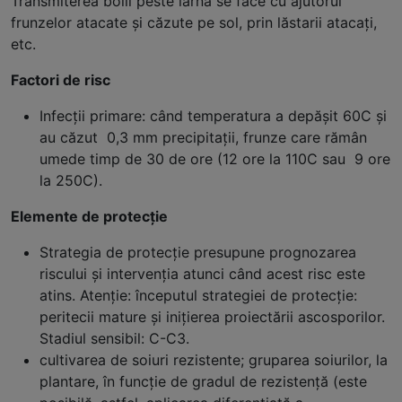
Transmiterea bolii peste iarnă se face cu ajutorul
frunzelor atacate și căzute pe sol, prin lăstarii atacați,
etc.
Factori de risc
Infecţii primare: când temperatura a depăşit 60C şi
au căzut 0,3 mm precipitaţii, frunze care rămân
umede timp de 30 de ore (12 ore la 110C sau 9 ore
la 250C).
Elemente de protecţie
Strategia de protecţie presupune prognozarea
riscului şi intervenţia atunci când acest risc este
atins. Atenţie: începutul strategiei de protecţie:
peritecii mature şi iniţierea proiectării ascosporilor.
Stadiul sensibil: C-C3.
cultivarea de soiuri rezistente; gruparea soiurilor, la
plantare, în funcţie de gradul de rezistenţă (este