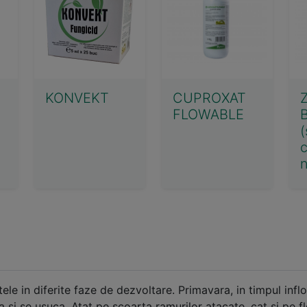
KONVEKT
CUPROXAT
FLOWABLE
(
n
tele in diferite faze de dezvoltare. Primavara, in timpul inflo
ica si se usuca. Atat pe scoarta ramurilor atacate, cat si pe