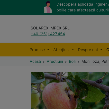
Descoperă aplicația Ingine
bolile care afectează culturil
SOLAREX IMPEX SRL
+40 (251) 427.454
Produse
Afecțiuni
Despre noi
C
Acasă
Afecțiuni
Boli
Monilioza, Put