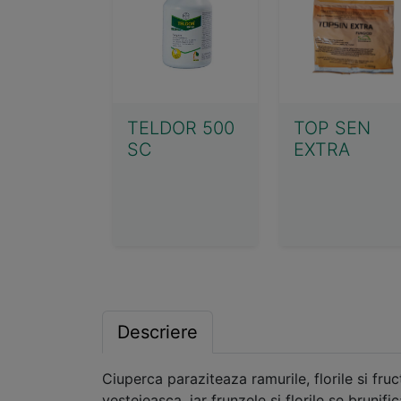
TELDOR 500
TOP SEN
SC
EXTRA
Descriere
Ciuperca paraziteaza ramurile, florile si fruc
vestejeasca, iar frunzele si florile se brunif