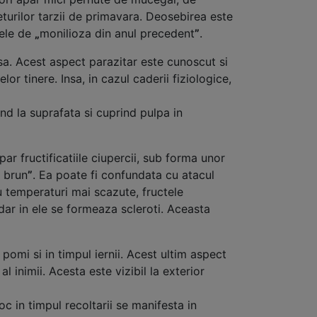
heturilor tarzii de primavara. Deosebirea este
mele de
„
monilioza din anul precedent
”
.
asa. Acest aspect parazitar este cunoscut si
or tinere. Insa, in cazul caderii fiziologice,
nd la suprafata si cuprind pulpa in
ar fructificatiile ciupercii, sub forma unor
 brun
”
. Ea poate fi confundata cu atacul
u temperaturi mai scazute, fructele
 dar in ele se formeaza scleroti. Aceasta
omi si in timpul iernii. Acest ultim aspect
 inimii. Acesta este vizibil la exterior
c in timpul recoltarii se manifesta in