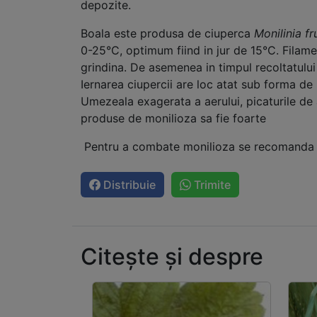
depozite.
Boala este produsa de ciuperca
Monilinia f
0-25°C, optimum fiind in jur de 15°C. Filame
grindina. De asemenea in timpul recoltatului 
Iernarea ciupercii are loc atat sub forma de m
Umezeala exagerata a aerului, picaturile de ap
produse de monilioza sa fie foarte
Pentru a combate monilioza se recomanda t
Distribuie
Trimite
Citește și despre