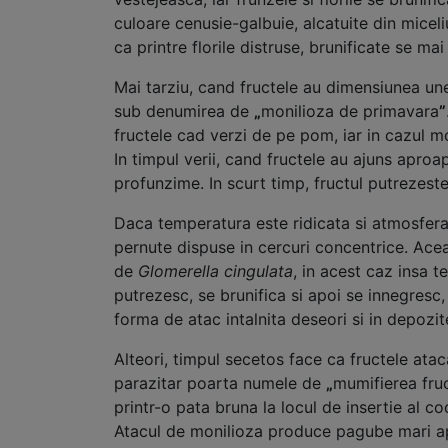
culoare cenusie-galbuie, alcatuite din miceli
ca printre florile distruse, brunificate se m
Mai tarziu, cand fructele au dimensiunea une
sub denumirea de
„
monilioza de primavara
”
fructele cad verzi de pe pom, iar in cazul mo
In timpul verii, cand fructele au ajuns aproa
profunzime. In scurt timp, fructul putrezest
Daca temperatura este ridicata si atmosfera u
pernute dispuse in cercuri concentrice. Ac
de
Glomerella cingulata
, in acest caz insa 
putrezesc, se brunifica si apoi se innegresc,
forma de atac intalnita deseori si in depoz
Alteori, timpul secetos face ca fructele ata
parazitar poarta numele de
„
mumifierea fru
printr-o pata bruna la locul de insertie al c
Atacul de monilioza produce pagube mari aproa