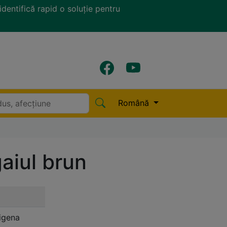
identifică rapid o soluție pentru
Română
aiul brun
tigena