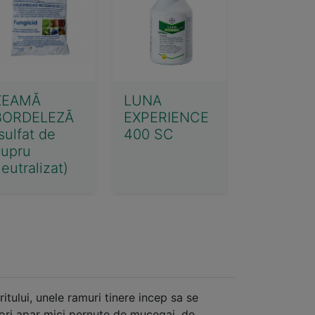
ZEAMĂ
LUNA
BORDELEZĂ
EXPERIENCE
sulfat de
400 SC
cupru
eutralizat)
ritului, unele ramuri tinere incep sa se
 flori apar mici pernute de mucegai, de