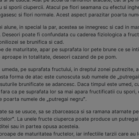
u si sporii ciupercii. Atacul pe flori seamana cu efectul ing
ai gasesc si flori normale. Acest aspect parazitar poarta nu
i alune, in special la par, acestea se innegresc si cad in m
. Deseori poate fi confundata cu caderea fiziologica a fructel
niliozei se brunifica si cad.
pe de maturitate, apar pe suprafata lor pete brune ce se inti
e aproape in totalitate, deseori cazand de pe pom.
meda, pe suprafata fructului, in dreptul zonei putrezite, ap
easta forma de atac este cunoscuta sub numele de
„
putregai
tesuturile brunificate se adancesc. Daca timpul este umed, c
 fara ca pe suprafata lor sa mai apara fructificatii cu spori,
ite poarta numele de
„
putregai negru
”
.
cate sa se usuce, sa se zbarceasca si sa ramana atarnate pe p
ctelor
”
. La unele fructe ciuperca poate produce un putregai al
oditei sau in partea opusa acesteia.
pe de maturitatea fructelor, iar infectiile tarzii care au lo