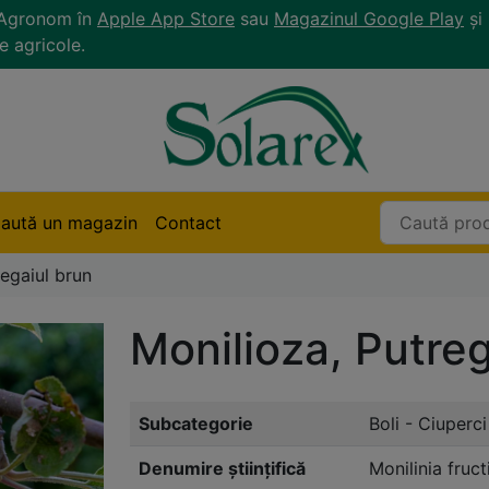
r Agronom în
Apple App Store
sau
Magazinul Google Play
și 
e agricole.
aută un magazin
Contact
regaiul brun
Monilioza, Putreg
Subcategorie
Boli - Ciuperci
Denumire științifică
Monilinia fruc