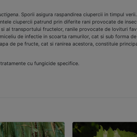
ructigena
. Sporii asigura raspandirea ciupercii in timpul veri
ntele ciupercii patrund prin diferite rani provocate de inse
si al transportului fructelor, ranile provocate de lovituri fa
iceliu de infectie in scoarta ramurilor, cat si sub forma de s
a de pe fructe, cat si ranirea acestora, constituie principal
ratamente cu fungicide specifice.