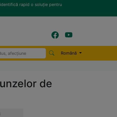
identifică rapid o soluție pentru
Română
runzelor de
i