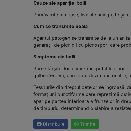
Cauze ale apariției bolii
Primăverile ploioase, livezile neîngrijite și p
Cum se transmite boala
Agentul patogen se transmite de la un an la 
generații de picnidii cu picnospori care prod
Simptome ale bolii
Spre sfârșitul lunii mai - începutul lunii iu
galbenă-crem, care apoi devin portocalii și în
Țesuturile din dreptul petelor se îngroasă, 
formațiuni punctiforme care reprezintă ostio
apar pe partea inferioară a frunzelor în drep
de timpuriu, determinând o slăbire a rezistenț
Distribuie
Trimite