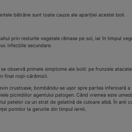
lantele bătrâne sunt toate cauze ale apariției acestei boli.
altul prin resturile vegetale rămase pe sol, iar în timpul v
uc infecțiile secundare.
nie, se observă primele simptome ale bolii: pe frunzele atac
 final roșii-cărămizii.
devin crustoase, bombându-se ușor spre partea inferioară a 
lele picnidiilor agentului patogen. Când vremea este umedă, 
tul petelor ca un strat de gelatină de culoare albă. În anii c
ei pomilor la gerurile din timpul iernii.