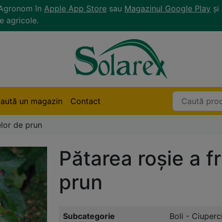
r Agronom în
Apple App Store
sau
Magazinul Google Play
și 
e agricole.
aută un magazin
Contact
elor de prun
Pătarea roșie a f
prun
Subcategorie
Boli - Ciuperc