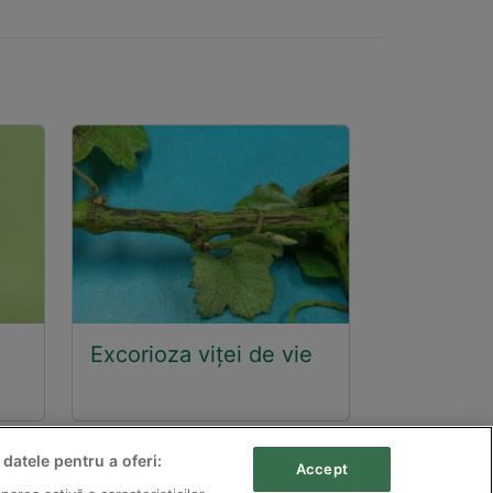
Excorioza viței de vie
 datele pentru a oferi:
Accept