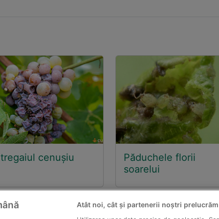
tregaiul cenuşiu
Păduchele florii
soarelui
ămână
Atât noi, cât și partenerii noștri prelucrăm