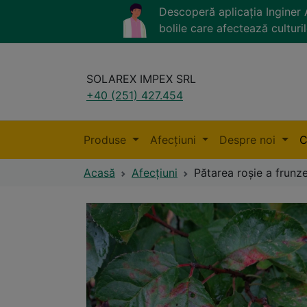
Descoperă aplicația Ingine
bolile care afectează culturil
SOLAREX IMPEX SRL
+40 (251) 427.454
Produse
Afecțiuni
Despre noi
C
Acasă
Afecțiuni
Pătarea roșie a frunz