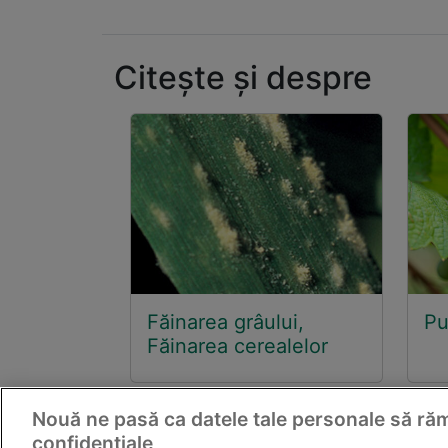
Citește și despre
Făinarea grâului,
Pu
Făinarea cerealelor
Nouă ne pasă ca datele tale personale să r
confidențiale