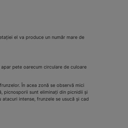
egetației el va produce un număr mare de
ate apar pete oarecum circulare de culoare
frunzelor. În acea zonă se observă mici
picnosporii sunt eliminați din picnidii și
u atacuri intense, frunzele se usucă și cad